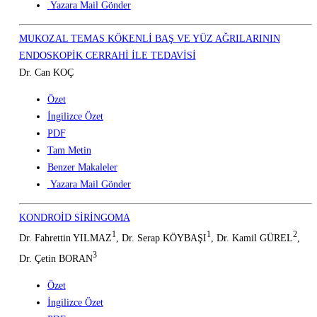
Yazara Mail Gönder
MUKOZAL TEMAS KÖKENLİ BAŞ VE YÜZ AĞRILARININ
ENDOSKOPİK CERRAHİ İLE TEDAVİSİ
Dr. Can KOÇ
Özet
İngilizce Özet
PDF
Tam Metin
Benzer Makaleler
Yazara Mail Gönder
KONDROİD SİRİNGOMA
1
1
2
Dr. Fahrettin YILMAZ
, Dr. Serap KÖYBAŞI
, Dr. Kamil GÜREL
,
3
Dr. Çetin BORAN
Özet
İngilizce Özet