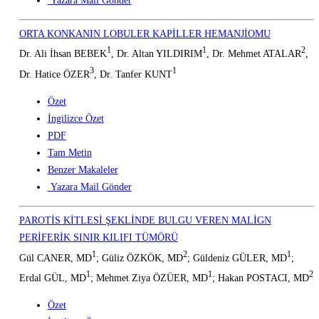
Yazara Mail Gönder
ORTA KONKANIN LOBULER KAPİLLER HEMANJİOMU
1
1
2
Dr. Ali İhsan BEBEK
, Dr. Altan YILDIRIM
, Dr. Mehmet ATALAR
,
3
1
Dr. Hatice ÖZER
, Dr. Tanfer KUNT
Özet
İngilizce Özet
PDF
Tam Metin
Benzer Makaleler
Yazara Mail Gönder
PAROTİS KİTLESİ ŞEKLİNDE BULGU VEREN MALİGN
PERİFERİK SINIR KILIFI TÜMÖRÜ
1
2
1
Gül CANER, MD
; Güliz ÖZKÖK, MD
; Güldeniz GÜLER, MD
;
1
1
2
Erdal GÜL, MD
; Mehmet Ziya ÖZÜER, MD
; Hakan POSTACI, MD
Özet