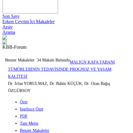
Son Sayı
Erken Çevrim İçi Makaleler
Arşiv
Arama
KBB-Forum
Benzer Makaleler: 34 Makale Bulundu
MALİGN KAFA TABANI
TÜMÖRLERİNİN TEDAVİSİNDE PROGNOZ VE YAŞAM
KALİTESİ
Dr. İrfan YORULMAZ, Dr. Babür KÜÇÜK, Dr. Ozan Bağış
ÖZGÜRSOY
Özet
İngilizce Özet
PDF
Tam Metin
Benzer Makaleler