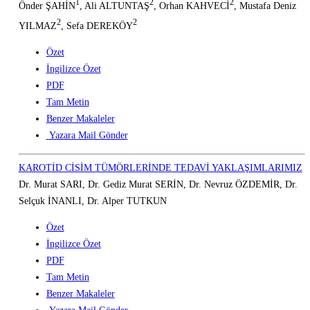
1
2
2
Önder ŞAHİN
, Ali ALTUNTAŞ
, Orhan KAHVECİ
, Mustafa Deniz
2
2
YILMAZ
, Sefa DEREKÖY
Özet
İngilizce Özet
PDF
Tam Metin
Benzer Makaleler
Yazara Mail Gönder
KAROTİD CİSİM TÜMÖRLERİNDE TEDAVİ YAKLAŞIMLARIMIZ
Dr. Murat SARI, Dr. Gediz Murat SERİN, Dr. Nevruz ÖZDEMİR, Dr.
Selçuk İNANLI, Dr. Alper TUTKUN
Özet
İngilizce Özet
PDF
Tam Metin
Benzer Makaleler