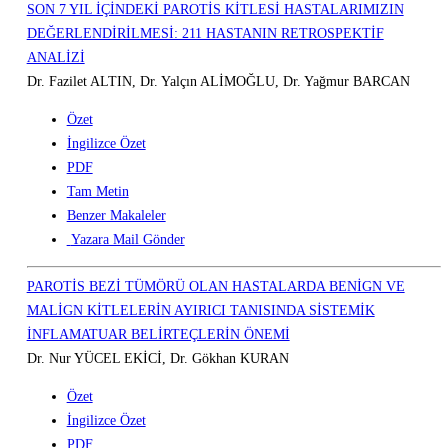
SON 7 YIL İÇİNDEKİ PAROTİS KİTLESİ HASTALARIMIZIN
DEĞERLENDİRİLMESİ: 211 HASTANIN RETROSPEKTİF
ANALİZİ
Dr. Fazilet ALTIN, Dr. Yalçın ALİMOĞLU, Dr. Yağmur BARCAN
Özet
İngilizce Özet
PDF
Tam Metin
Benzer Makaleler
Yazara Mail Gönder
PAROTİS BEZİ TÜMÖRÜ OLAN HASTALARDA BENİGN VE
MALİGN KİTLELERİN AYIRICI TANISINDA SİSTEMİK
İNFLAMATUAR BELİRTEÇLERİN ÖNEMİ
Dr. Nur YÜCEL EKİCİ, Dr. Gökhan KURAN
Özet
İngilizce Özet
PDF