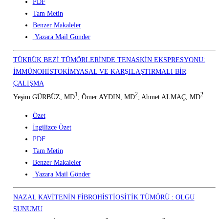
PDF
Tam Metin
Benzer Makaleler
Yazara Mail Gönder
TÜKRÜK BEZİ TÜMÖRLERİNDE TENASKİN EKSPRESYONU:
İMMÜNOHİSTOKİMYASAL VE KARŞILAŞTIRMALI BİR
ÇALIŞMA
1
2
2
Yeşim GÜRBÜZ, MD
; Ömer AYDIN, MD
; Ahmet ALMAÇ, MD
Özet
İngilizce Özet
PDF
Tam Metin
Benzer Makaleler
Yazara Mail Gönder
NAZAL KAVİTENİN FİBROHİSTİOSİTİK TÜMÖRÜ : OLGU
SUNUMU