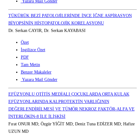
Yazara Mail Gönder
TÜKÜRÜK BEZİ PATOLOJİLERİNDE İNCE İĞNE ASPİRASYON
BİYOPSİNİN HİSTOPATOLOJİK KORELASYONU
Dr. Serkan CAYIR, Dr. Serkan KAYABASI
Özet
İngilizce Özet
PDF
Tam Metin
Benzer Makaleler
Yazara Mail Gönder
EFÜZYONLU OTİTİS MEDİALI ÇOCUKLARDA ORTA KULAK
EFÜZYONLARINDA KALPROTEKTİN VARLIĞININ
DEĞERLENDİRİLMESİ VE TÜMÖR NEKROZ FAKTÖR-ALFA VE
İNTERLÖKİN-8 İLE İLİŞKİSİ
Fırat ONUR MD; Özgür YİĞİT MD; Deniz Tuna EDİZER MD; Hafize
UZUN MD