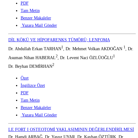
PDF
Tam Metin
Benzer Makaleler
Yazara Mail Gönder
DİL KÖKÜ VE HİPOFARENKS TÜMÖRÜ; LENFOMA
1
1
Dr. Abdullah Erkan TARHAN
, Dr. Mehmet Volkan AKDOĞAN
, Dr.
2
1
Asuman Nihan HABERAL
, Dr. Levent Naci ÖZLÜOĞLU
2
Dr. Beyhan DEMİRHAN
Özet
İngilizce Özet
PDF
Tam Metin
Benzer Makaleler
Yazara Mail Gönder
LE FORT I OSTEOTOMİ YAKLAŞIMININ DEĞERLENDİRİLMESİ
Dr. Hamdi ARBAĞ, Dr. Yavuz UYAR, Dr. Kayhan ÖZTÜRK, Dr.