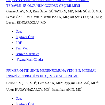
BAŞ VE BOYUN PARAGANGLİYOMLARININ CERRAHİ
TEDAVİSİ: 55 OLGUNUN GÖZDEN GEÇİRİLMESİ
Gamze ATAY, MD; Rıza Önder GÜNAYDIN, MD; Nilda SÜSLÜ, MD;
Serdar ÖZER, MD; Münir Demir BAJIN, MD; Ali Şefik HOŞAL, MD;
Levent SENNAROĞLU, MD
Özet
İngilizce Özet
PDF
Tam Metin
Benzer Makaleler
Yazara Mail Gönder
PRİMER OPTİK SİNİR MENENJİOMUNA YENİ BİR MİNİMAL
İNVAZİV CERRAHİ YAKLAŞIM: OLGU SUNUMU
1
2
3
Gökçe ŞİMŞEK, MD
; Cem SAKA, MD
; Ayşegül ADABAĞ, MD
;
2
2
Utkur HUDAYNAZAROV, MD
; İstemihan AKIN, MD
Özet
İngilizce Özet