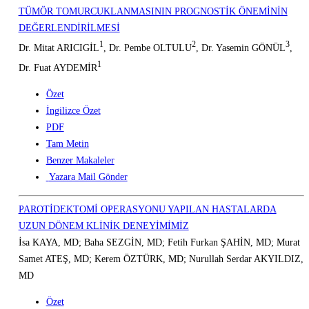
TÜMÖR TOMURCUKLANMASININ PROGNOSTİK ÖNEMİNİN
DEĞERLENDİRİLMESİ
1
2
3
Dr. Mitat ARICIGİL
, Dr. Pembe OLTULU
, Dr. Yasemin GÖNÜL
,
1
Dr. Fuat AYDEMİR
Özet
İngilizce Özet
PDF
Tam Metin
Benzer Makaleler
Yazara Mail Gönder
PAROTİDEKTOMİ OPERASYONU YAPILAN HASTALARDA
UZUN DÖNEM KLİNİK DENEYİMİMİZ
İsa KAYA, MD; Baha SEZGİN, MD; Fetih Furkan ŞAHİN, MD; Murat
Samet ATEŞ, MD; Kerem ÖZTÜRK, MD; Nurullah Serdar AKYILDIZ,
MD
Özet