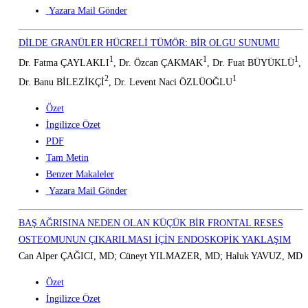
Yazara Mail Gönder
DİLDE GRANÜLER HÜCRELİ TÜMÖR: BİR OLGU SUNUMU
1
1
1
Dr. Fatma ÇAYLAKLI
, Dr. Özcan ÇAKMAK
, Dr. Fuat BÜYÜKLÜ
,
2
1
Dr. Banu BİLEZİKÇİ
, Dr. Levent Naci ÖZLÜOĞLU
Özet
İngilizce Özet
PDF
Tam Metin
Benzer Makaleler
Yazara Mail Gönder
BAŞ AĞRISINA NEDEN OLAN KÜÇÜK BİR FRONTAL RESES
OSTEOMUNUN ÇIKARILMASI İÇİN ENDOSKOPİK YAKLAŞIM
Can Alper ÇAĞICI, MD; Cüneyt YILMAZER, MD; Haluk YAVUZ, MD
Özet
İngilizce Özet