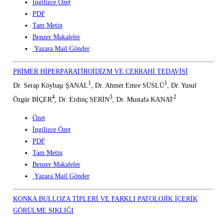
İngilizce Özet
PDF
Tam Metin
Benzer Makaleler
Yazara Mail Gönder
PRİMER HİPERPARATİROİDİZM VE CERRAHİ TEDAVİSİ
1
1
Dr. Serap Köybaşı ŞANAL
, Dr. Ahmet Emre SÜSLÜ
, Dr. Yusuf
4
3
2
Özgür BİÇER
, Dr. Erdinç SERİN
, Dr. Mustafa KANAT
Özet
İngilizce Özet
PDF
Tam Metin
Benzer Makaleler
Yazara Mail Gönder
KONKA BULLOZA TİPLERİ VE FARKLI PATOLOJİK İÇERİK
GÖRÜLME SIKLIĞI