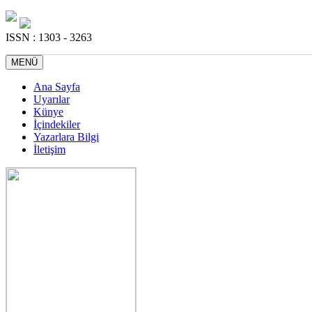
ISSN : 1303 - 3263
MENÜ
Ana Sayfa
Uyarılar
Künye
İçindekiler
Yazarlara Bilgi
İletişim