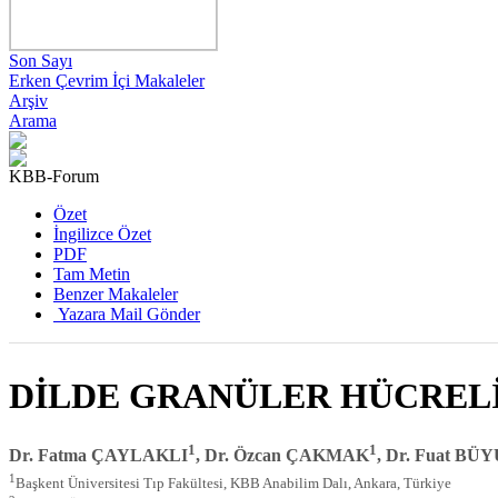
Son Sayı
Erken Çevrim İçi Makaleler
Arşiv
Arama
KBB-Forum
Özet
İngilizce Özet
PDF
Tam Metin
Benzer Makaleler
Yazara Mail Gönder
DİLDE GRANÜLER HÜCRELİ
1
1
Dr. Fatma ÇAYLAKLI
, Dr. Özcan ÇAKMAK
, Dr. Fuat B
1
Başkent Üniversitesi Tıp Fakültesi, KBB Anabilim Dalı, Ankara, Türkiye