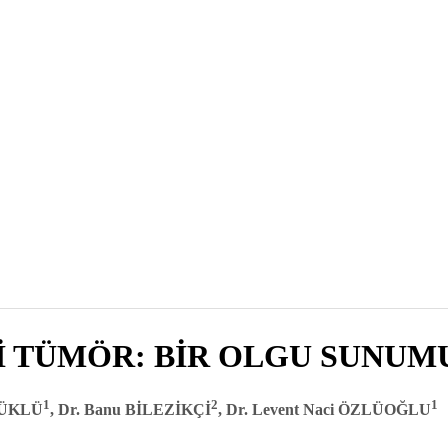
 TÜMÖR: BİR OLGU SUNUM
1
2
1
ÜYÜKLÜ
, Dr. Banu BİLEZİKÇİ
, Dr. Levent Naci ÖZLÜOĞLU