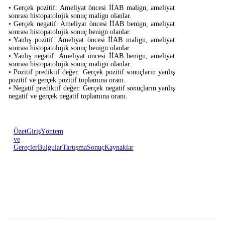
• Gerçek pozitif: Ameliyat öncesi İİAB malign, ameliyat
sonrası histopatolojik sonuç malign olanlar.
• Gerçek negatif: Ameliyat öncesi İİAB benign, ameliyat
sonrası histopatolojik sonuç benign olanlar.
• Yanlış pozitif: Ameliyat öncesi İİAB malign, ameliyat
sonrası histopatolojik sonuç benign olanlar.
• Yanlış negatif: Ameliyat öncesi İİAB benign, ameliyat
sonrası histopatolojik sonuç malign olanlar.
• Pozitif prediktif değer: Gerçek pozitif sonuçların yanlış
pozitif ve gerçek pozitif toplamına oranı.
• Negatif prediktif değer: Gerçek negatif sonuçların yanlış
negatif ve gerçek negatif toplamına oranı.
Özet
Giriş
Yöntem
ve
Gereçler
Bulgular
Tartışma
Sonuç
Kaynaklar