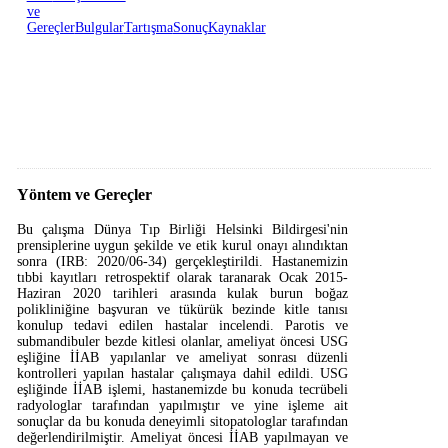
ve
Gereçler
Bulgular
Tartışma
Sonuç
Kaynaklar
Yöntem ve Gereçler
Bu çalışma Dünya Tıp Birliği Helsinki Bildirgesi'nin
prensiplerine uygun şekilde ve etik kurul onayı alındıktan
sonra (IRB: 2020/06-34) gerçekleştirildi. Hastanemizin
tıbbi kayıtları retrospektif olarak taranarak Ocak 2015-
Haziran 2020 tarihleri arasında kulak burun boğaz
polikliniğine başvuran ve tükürük bezinde kitle tanısı
konulup tedavi edilen hastalar incelendi. Parotis ve
submandibuler bezde kitlesi olanlar, ameliyat öncesi USG
eşliğine İİAB yapılanlar ve ameliyat sonrası düzenli
kontrolleri yapılan hastalar çalışmaya dahil edildi. USG
eşliğinde İİAB işlemi, hastanemizde bu konuda tecrübeli
radyologlar tarafından yapılmıştır ve yine işleme ait
sonuçlar da bu konuda deneyimli sitopatologlar tarafından
değerlendirilmiştir. Ameliyat öncesi İİAB yapılmayan ve