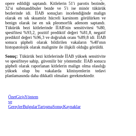
opere edildiği saptandı. Kitlelerin 51'i parotis bezinde,
32'si submandibuler bezde ve 5'i ise minör tükürük
bezlerinde idi. İİAB sonuçları incelendiğinde malign
olarak en sık skuamöz hücreli karsinom görülürken ve
benign olarak ise en sık pleomorfik adenom saptandı.
Tükürük bezi kitlelerinde İİAB'nin sensitivitesi %80,
spesifitesi %93,2, pozitif prediktif değeri %81,8, negatif
prediktif değeri %96,3 ve doğruluk oranı %89,8 idi. İİAB
sonucu şüpheli olarak bildirilen vakaların %40'ının
histopatolojik olarak malignite ile ilişkili olduğu görüldü.
Sonuç:
Tükürük bezi kitlelerinde İİAB yüksek sensitivite
ve spesifiteye sahip, güvenilir bir yöntemdir. İİAB sonucu
şüpheli olarak raporlanan kitlelerin malign olma olasılığı
yüksek olup bu vakalarda klinisyenlerin tedavi
planlamasında daha dikkatli olmaları gerekmektedir.
Özet
Giriş
Yöntem
ve
Gereçler
Bulgular
Tartışma
Sonuç
Kaynaklar