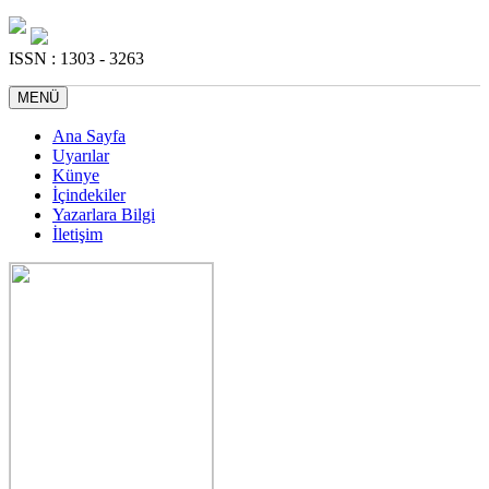
ISSN : 1303 - 3263
MENÜ
Ana Sayfa
Uyarılar
Künye
İçindekiler
Yazarlara Bilgi
İletişim