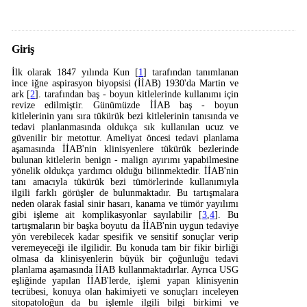
Giriş
İlk olarak 1847 yılında Kun [
1
] tarafından tanımlanan
ince iğne aspirasyon biyopsisi (İİAB) 1930'da Martin ve
ark [
2
]. tarafından baş - boyun kitlelerinde kullanımı için
revize edilmiştir. Günümüzde İİAB baş - boyun
kitlelerinin yanı sıra tükürük bezi kitlelerinin tanısında ve
tedavi planlanmasında oldukça sık kullanılan ucuz ve
güvenilir bir metottur. Ameliyat öncesi tedavi planlama
aşamasında İİAB'nin klinisyenlere tükürük bezlerinde
bulunan kitlelerin benign - malign ayırımı yapabilmesine
yönelik oldukça yardımcı olduğu bilinmektedir. İİAB'nin
tanı amacıyla tükürük bezi tümörlerinde kullanımıyla
ilgili farklı görüşler de bulunmaktadır. Bu tartışmalara
neden olarak fasial sinir hasarı, kanama ve tümör yayılımı
gibi işleme ait komplikasyonlar sayılabilir [
3
,
4
]. Bu
tartışmaların bir başka boyutu da İİAB'nin uygun tedaviye
yön verebilecek kadar spesifik ve sensitif sonuçlar verip
veremeyeceği ile ilgilidir. Bu konuda tam bir fikir birliği
olmasa da klinisyenlerin büyük bir çoğunluğu tedavi
planlama aşamasında İİAB kullanmaktadırlar. Ayrıca USG
eşliğinde yapılan İİAB'lerde, işlemi yapan klinisyenin
tecrübesi, konuya olan hakimiyeti ve sonuçları inceleyen
sitopatoloğun da bu işlemle ilgili bilgi birkimi ve