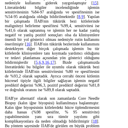
nedeniyle kullanımı giderek yaygınlaşmıştır [
15
].
Literatürdeki bilgiler incelendiğinde işlemin
sensitivitesinin %84-97 aralığında ve spesifitesinin ise
%54-95 aralığında olduğu bildirilmektedir [
8
,
9
]. Yapılan
bir çalışmada İİAB'nin tükürük bezi kitlelerinde
maligniteyi belirleme spesifitesi %99,4, sensitivitesi ise
%41,6 olarak saptanmış ve işlemin her ne kadar yanlış
negatif ve yanlış pozitif sonuçları olsa da klinisyenlere
önemli bir yol gösterici olması nedeniyle rutin kullanımı
önerilmiştir [
16
]. İİAB'nin tükürük bezlerinde kullanımını
destekleyen diğer birçok çalışmada işlemin bu tür
kitlelerde klinisyenlere tanı koymada yardımcı olduğunu
ve tedavi planlaması açısından yön gösterici olduğunu
bildirmişlerdir [
5
,
6
,
9
,
16
,
17
]. Bizde çalışmamızda
literatürdeki bu bilgiler ile uyumlu olarak tükürük bezi
kitlelerinde İİAB'nin sensitivitesini %80 ve spesifitesini
de %93,2 olarak saptadık. Ayrıca cerrahi öncesi kitlenin
hücresel tipiyle ilgili bilgiler sağlayan işlemin negatif
prediktif değerini %96,3, pozitif prediktif değerini %81,8
ve doğruluk oranını ise %89,8 olarak saptadık.
İİAB'ye alternatif olarak son zamanlarda Core Needle
Biopsy (kalın iğne biyopsisi) kullanılmaya başlanmıştır.
Kalın iğne biyopsisinin kitlelerdeki hücre tiplendirmesini
daha hassas (%98 spesifite, % 95 sensitivite)
yapabilmesinin yanı sıra tümör yayılımı gibi
komplikasyonlara da neden olmadığı bildirilmiştir [
18
].
Bu yöntem sayesinde İİAB'de görülen en büyük problem