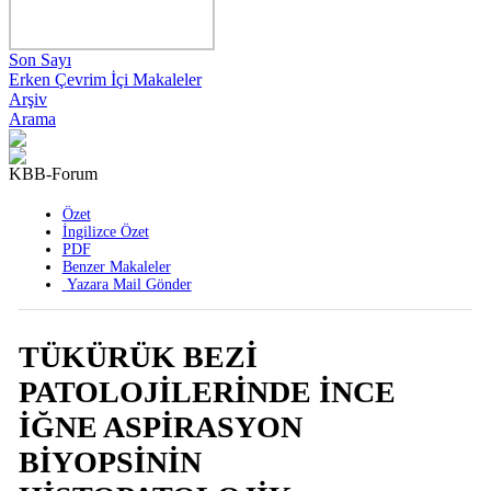
Son Sayı
Erken Çevrim İçi Makaleler
Arşiv
Arama
KBB-Forum
2020 , Cilt 19 , Sayı 4
Özet
İngilizce Özet
PDF
Benzer Makaleler
Yazara Mail Gönder
TÜKÜRÜK BEZİ
PATOLOJİLERİNDE İNCE
İĞNE ASPİRASYON
BİYOPSİNİN