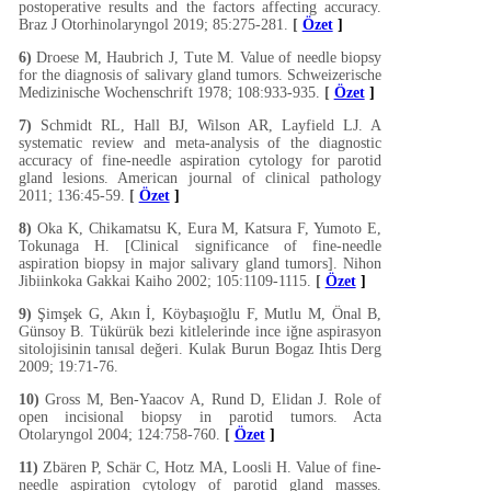
postoperative results and the factors affecting accuracy.
Braz J Otorhinolaryngol 2019; 85:275-281.
[
Özet
]
6)
Droese M, Haubrich J, Tute M. Value of needle biopsy
for the diagnosis of salivary gland tumors. Schweizerische
Medizinische Wochenschrift 1978; 108:933-935.
[
Özet
]
7)
Schmidt RL, Hall BJ, Wilson AR, Layfield LJ. A
systematic review and meta-analysis of the diagnostic
accuracy of fine-needle aspiration cytology for parotid
gland lesions. American journal of clinical pathology
2011; 136:45-59.
[
Özet
]
8)
Oka K, Chikamatsu K, Eura M, Katsura F, Yumoto E,
Tokunaga H. [Clinical significance of fine-needle
aspiration biopsy in major salivary gland tumors]. Nihon
Jibiinkoka Gakkai Kaiho 2002; 105:1109-1115.
[
Özet
]
9)
Şimşek G, Akın İ, Köybaşıoğlu F, Mutlu M, Önal B,
Günsoy B. Tükürük bezi kitlelerinde ince iğne aspirasyon
sitolojisinin tanısal değeri. Kulak Burun Bogaz Ihtis Derg
2009; 19:71-76.
10)
Gross M, Ben-Yaacov A, Rund D, Elidan J. Role of
open incisional biopsy in parotid tumors. Acta
Otolaryngol 2004; 124:758-760.
[
Özet
]
11)
Zbären P, Schär C, Hotz MA, Loosli H. Value of fine-
needle aspiration cytology of parotid gland masses.