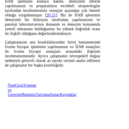
İİAB işleminin konuya hakim, deneyimli ellerde
yapılmasının ve preparatların tecrübeli sitopatologlar
tarafından incelenmesinin sonuçlar açısından çok önemli
olduğu vurgulanmıştır [
20
,
21
]. Biz de İİAB işleminin
deneyimli bir klinisyen tarafından yapılmasının ve
patoloji laboratuvarının donanım ve deneyim konusunda
yeterli olmasının bulduğumuz bu yüksek doğruluk oranı
ile ilişkili olduğunu değerlendirmekteyiz.
Çalışmamızın ana kısıtlılıklarından birisi hastanemizde
frozen biyopsi işleminin yapılmaması ve İİAB sonuçları
ile frozen biyopsi sonuçları arasındaki ilişkinin
incelenememesidir. Ayrıca çalışmanın retrospektif doğası
nedeniyle göreceli olarak az sayıda verinin analiz edilmesi
de çalışmanın bir başka kısıtlılığıdır.
Özet
Giriş
Yöntem
ve
Gereçler
Bulgular
Tartışma
Sonuç
Kaynaklar