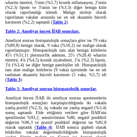
whartin tümörü, 5'inin (%5,7) kronik inflamasyon, 2'sinin
(%2,3) lipom ve 3'sinin ise (%3,3) diğer benign kitle
olarak raporlandığı izlendi. Malign sitoloji olarak
raporlanan vakalar arasında ise en sık skuamöz hücreli
karsinom (%2,2) saptandı (
Tablo 2
).
Tablo 2: Ameliyat öncesi İİAB sonuçları.
Ameliyat sonrası histopatolojik sonuçlara göre ise 79 vaka
(%89,8) benign olarak, 9 vaka (%10,2) ise malign olarak
raporlanmıştır. Histopatolojik tanı alan benign kitlelerin
45'i (%51,1) pleomorfik adenom, 25'i (%28,4) whartin
tümörü, 4'ü (%4,5) kronik siyalodenit, 2'si (%2,3) lipom,
3'ü (%3,4) ise diğer benign patolojiler idi. Histopatolojik
tanı alan malign kitlelerin (9 vaka) içerisinde ise en sık
rastlanan skuamöz hücreli karsinom (5 vaka, %5,7) idi
(
Tablo 3
).
Tablo 3: Ameliyat sonrası histopatolojik sonuçlar.
Ameliyat öncesi İİAB ile ameliyat sonrası spesimenlerin
histopatolojik sonuçları karşılaştırıldığında iki vakada
yanlış pozitif (%2,3), üç vakada ise yanlış negatif (%3,4)
sonuç saptandı. Elde ettiğimiz verilere göre İİAB'nin
spesifitesini %93,2, sensitivitesini %80, negatif prediktif
değerini %96,3 ve pozitif prediktif değerini ise %81,8
olarak saptadık (
Tablo 4
). İİAB sonucu şüpheli olarak
bildirilen vakalar değerlendirildiğinde histopatolojik