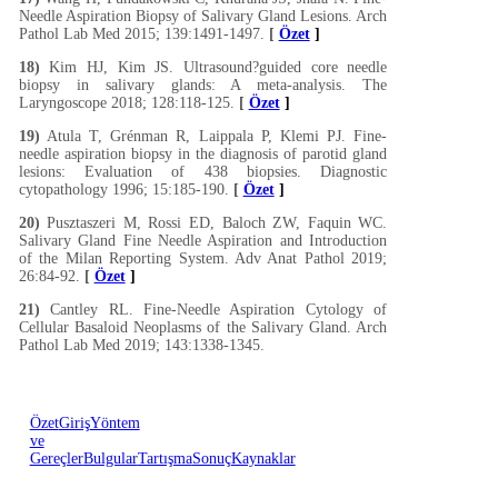
Needle Aspiration Biopsy of Salivary Gland Lesions. Arch
Pathol Lab Med 2015; 139:1491-1497.
[
Özet
]
18)
Kim HJ, Kim JS. Ultrasound?guided core needle
biopsy in salivary glands: A meta-analysis. The
Laryngoscope 2018; 128:118-125.
[
Özet
]
19)
Atula T, Grénman R, Laippala P, Klemi PJ. Fine-
needle aspiration biopsy in the diagnosis of parotid gland
lesions: Evaluation of 438 biopsies. Diagnostic
cytopathology 1996; 15:185-190.
[
Özet
]
20)
Pusztaszeri M, Rossi ED, Baloch ZW, Faquin WC.
Salivary Gland Fine Needle Aspiration and Introduction
of the Milan Reporting System. Adv Anat Pathol 2019;
26:84-92.
[
Özet
]
21)
Cantley RL. Fine-Needle Aspiration Cytology of
Cellular Basaloid Neoplasms of the Salivary Gland. Arch
Pathol Lab Med 2019; 143:1338-1345.
Özet
Giriş
Yöntem
ve
Gereçler
Bulgular
Tartışma
Sonuç
Kaynaklar