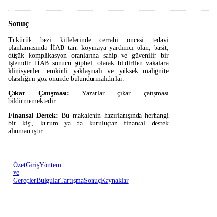
Sonuç
Tükürük bezi kitlelerinde cerrahi öncesi tedavi
planlamasında İİAB tanı koymaya yardımcı olan, basit,
düşük komplikasyon oranlarına sahip ve güvenilir bir
işlemdir. İİAB sonucu şüpheli olarak bildirilen vakalara
klinisyenler temkinli yaklaşmalı ve yüksek malignite
olasılığını göz önünde bulundurmalıdırlar.
Çıkar Çatışması:
Yazarlar çıkar çatışması
bildirmemektedir.
Finansal Destek:
Bu makalenin hazırlanışında herhangi
bir kişi, kurum ya da kuruluştan finansal destek
alınmamıştır.
Özet
Giriş
Yöntem
ve
Gereçler
Bulgular
Tartışma
Sonuç
Kaynaklar