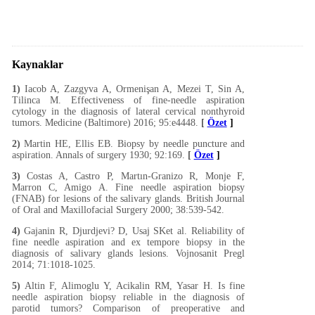
Kaynaklar
1)
Iacob A, Zazgyva A, Ormenişan A, Mezei T, Sin A,
Tilinca M. Effectiveness of fine-needle aspiration
cytology in the diagnosis of lateral cervical nonthyroid
tumors. Medicine (Baltimore) 2016; 95:e4448.
[
Özet
]
2)
Martin HE, Ellis EB. Biopsy by needle puncture and
aspiration. Annals of surgery 1930; 92:169.
[
Özet
]
3)
Costas A, Castro P, Martın-Granizo R, Monje F,
Marron C, Amigo A. Fine needle aspiration biopsy
(FNAB) for lesions of the salivary glands. British Journal
of Oral and Maxillofacial Surgery 2000; 38:539-542.
4)
Gajanin R, Djurdjevi? D, Usaj SKet al. Reliability of
fine needle aspiration and ex tempore biopsy in the
diagnosis of salivary glands lesions. Vojnosanit Pregl
2014; 71:1018-1025.
5)
Altin F, Alimoglu Y, Acikalin RM, Yasar H. Is fine
needle aspiration biopsy reliable in the diagnosis of
parotid tumors? Comparison of preoperative and