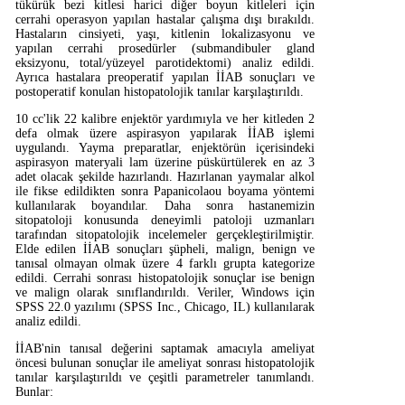
tükürük bezi kitlesi harici diğer boyun kitleleri için
cerrahi operasyon yapılan hastalar çalışma dışı bırakıldı.
Hastaların cinsiyeti, yaşı, kitlenin lokalizasyonu ve
yapılan cerrahi prosedürler (submandibuler gland
eksizyonu, total/yüzeyel parotidektomi) analiz edildi.
Ayrıca hastalara preoperatif yapılan İİAB sonuçları ve
postoperatif konulan histopatolojik tanılar karşılaştırıldı.
10 cc'lik 22 kalibre enjektör yardımıyla ve her kitleden 2
defa olmak üzere aspirasyon yapılarak İİAB işlemi
uygulandı. Yayma preparatlar, enjektörün içerisindeki
aspirasyon materyali lam üzerine püskürtülerek en az 3
adet olacak şekilde hazırlandı. Hazırlanan yaymalar alkol
ile fikse edildikten sonra Papanicolaou boyama yöntemi
kullanılarak boyandılar. Daha sonra hastanemizin
sitopatoloji konusunda deneyimli patoloji uzmanları
tarafından sitopatolojik incelemeler gerçekleştirilmiştir.
Elde edilen İİAB sonuçları şüpheli, malign, benign ve
tanısal olmayan olmak üzere 4 farklı grupta kategorize
edildi. Cerrahi sonrası histopatolojik sonuçlar ise benign
ve malign olarak sınıflandırıldı. Veriler, Windows için
SPSS 22.0 yazılımı (SPSS Inc., Chicago, IL) kullanılarak
analiz edildi.
İİAB'nin tanısal değerini saptamak amacıyla ameliyat
öncesi bulunan sonuçlar ile ameliyat sonrası histopatolojik
tanılar karşılaştırıldı ve çeşitli parametreler tanımlandı.
Bunlar: