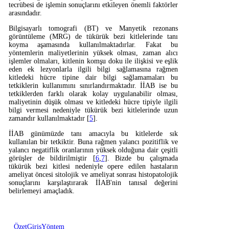
tecrübesi de işlemin sonuçlarını etkileyen önemli faktörler
arasındadır.
Bilgisayarlı tomografi (BT) ve Manyetik rezonans
görüntüleme (MRG) de tükürük bezi kitlelerinde tanı
koyma aşamasında kullanılmaktadırlar. Fakat bu
yöntemlerin maliyetlerinin yüksek olması, zaman alıcı
işlemler olmaları, kitlenin komşu doku ile ilişkisi ve eşlik
eden ek lezyonlarla ilgili bilgi sağlamasına rağmen
kitledeki hücre tipine dair bilgi sağlamamaları bu
tetkiklerin kullanımını sınırlandırmaktadır. İİAB ise bu
tetkiklerden farklı olarak kolay uygulanabilir olması,
maliyetinin düşük olması ve kitledeki hücre tipiyle ilgili
bilgi vermesi nedeniyle tükürük bezi kitlelerinde uzun
zamandır kullanılmaktadır [
5
].
İİAB günümüzde tanı amacıyla bu kitlelerde sık
kullanılan bir tetkiktir. Buna rağmen yalancı pozitiflik ve
yalancı negatiflik oranlarının yüksek olduğuna dair çeşitli
görüşler de bildirilmiştir [
6
,
7
]. Bizde bu çalışmada
tükürük bezi kitlesi nedeniyle opere edilen hastaların
ameliyat öncesi sitolojik ve ameliyat sonrası histopatolojik
sonuçlarını karşılaştırarak İİAB'nin tanısal değerini
belirlemeyi amaçladık.
Özet
Giriş
Yöntem