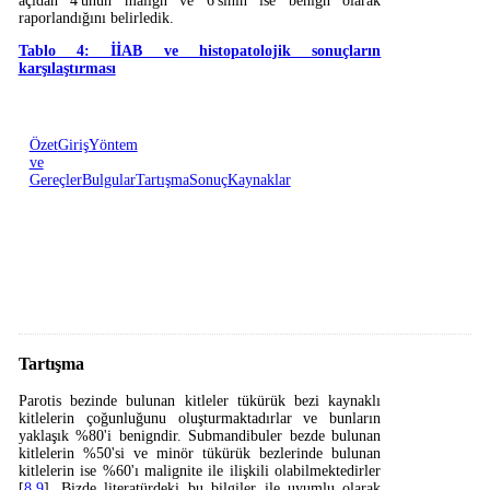
açıdan 4'ünün malign ve 6'sının ise benign olarak
raporlandığını belirledik.
Tablo 4: İİAB ve histopatolojik sonuçların
karşılaştırması
Özet
Giriş
Yöntem
ve
Gereçler
Bulgular
Tartışma
Sonuç
Kaynaklar
Tartışma
Parotis bezinde bulunan kitleler tükürük bezi kaynaklı
kitlelerin çoğunluğunu oluşturmaktadırlar ve bunların
yaklaşık %80'i benigndir. Submandibuler bezde bulunan
kitlelerin %50'si ve minör tükürük bezlerinde bulunan
kitlelerin ise %60'ı malignite ile ilişkili olabilmektedirler
[
8
,
9
]. Bizde literatürdeki bu bilgiler ile uyumlu olarak