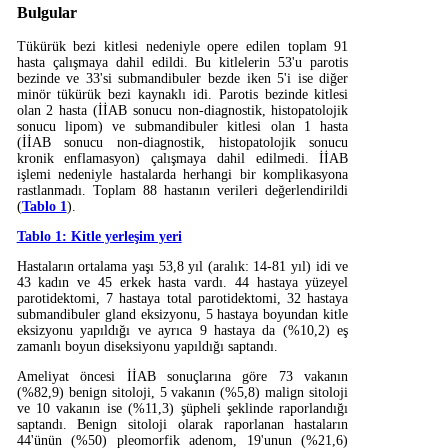
Bulgular
Tükürük bezi kitlesi nedeniyle opere edilen toplam 91
hasta çalışmaya dahil edildi. Bu kitlelerin 53'u parotis
bezinde ve 33'si submandibuler bezde iken 5'i ise diğer
minör tükürük bezi kaynaklı idi. Parotis bezinde kitlesi
olan 2 hasta (İİAB sonucu non-diagnostik, histopatolojik
sonucu lipom) ve submandibuler kitlesi olan 1 hasta
(İİAB sonucu non-diagnostik, histopatolojik sonucu
kronik enflamasyon) çalışmaya dahil edilmedi. İİAB
işlemi nedeniyle hastalarda herhangi bir komplikasyona
rastlanmadı. Toplam 88 hastanın verileri değerlendirildi
(
Tablo 1
).
Tablo 1: Kitle yerleşim yeri
Hastaların ortalama yaşı 53,8 yıl (aralık: 14-81 yıl) idi ve
43 kadın ve 45 erkek hasta vardı. 44 hastaya yüzeyel
parotidektomi, 7 hastaya total parotidektomi, 32 hastaya
submandibuler gland eksizyonu, 5 hastaya boyundan kitle
eksizyonu yapıldığı ve ayrıca 9 hastaya da (%10,2) eş
zamanlı boyun diseksiyonu yapıldığı saptandı.
Ameliyat öncesi İİAB sonuçlarına göre 73 vakanın
(%82,9) benign sitoloji, 5 vakanın (%5,8) malign sitoloji
ve 10 vakanın ise (%11,3) şüpheli şeklinde raporlandığı
saptandı. Benign sitoloji olarak raporlanan hastaların
44'ünün (%50) pleomorfik adenom, 19'unun (%21,6)