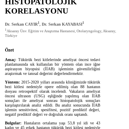
HİSTOPATOLOJİK
KORELASYONU
1
1
Dr. Serkan CAYIR
, Dr. Serkan KAYABASI
1
Aksaray Ünv. Eğitim ve Araştırma Hastanesi, Otolaryngology, Aksaray,
Türkiye
Özet
Amaç:
Tükürük bezi kitlelerinde ameliyat öncesi tedavi
planlamasında sık kullanılan bir yöntem olan ince iğne
aspirasyon biyopsisi (İİAB) işleminin güvenilirliğini
araştırmak ve tanısal değerini değerlendirmektir.
Yöntem:
2015-2020 yılları arasında kliniğimizde tükürük
bezi kitlesi nedeniyle opere edilmiş olan 88 hastanın
dosyası retrospektif olarak incelendi. Vakaların ameliyat
öncesi ultrason (USG) eşliğinde yapılmış olan İİAB
sonuçları ile ameliyat sonrası histopatolojik sonuçları
karşılaştırılarak analiz edildi. Bu analiz sonucunda İİAB
işlemin sensitivitesi, spesifitesi, pozitif prediktif değeri,
negatif prediktif değeri ve doğruluk oranı saptandı.
Bulgular:
Hastaların ortalama yaşı 53,8 yıl idi ve 43
kadın ve 45 erkek hastanın tükürük bezi kitlesi nedeniyle