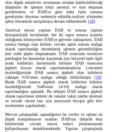
olan düşük sensitivite sorununun ortadan kaldırılabileceği
düşünülse de işlemin lokal anestezi ve özel ekipman
gerektirmesi ve İİAB'ye göre daha fazla zamana
gereksinim duyması nedeniyle etkinlik-maliyet yönünden
işlem literatürde tartışılmaya devam edilmektedir [
18
].
Ameliyat öncesi yapılan İİAB ve sonrası yapılan
histopatolojik incelemede, her iki rapor sonucu uyumlu
olduğunda klinisyenler İİAB'ye güvenle yaklaşırken, İİAB
sonucu benign olan kitleler cerrahi işlem sonrası malign
olarak raporlandığı durumlarda işlemin güvenilirliğine
dair ciddi şüphe oluşmaktadır. İİAB sonucunu inceleyen
patologlar bu durumdan kaçınmak için hücresel tiple ilgili
arada kaldıkları durumlarda kitlenin İİAB sonucunu
şüpheli lezyon olarak raporlamaktadırlar. Literatürü
incelediğimizde İİAB sonucu şüpheli olan kitlelerin
yaklaşık %50'sinin malign olduğu bildirilmiştir [
19
].
Bizde İİAB sonucu şüpheli olarak bildirilen kitleleri
incelediğimizde %40vının (4/10) malign olarak
raporlandığını saptadık. Bu sebeple İİAB sonucu şüpheli
olarak raporlanan kitleler de vakalar yakın takibe alınmalı
ve cerrahi öncesi tanı için insizyonel biyopsi gibi ileri
incelemeler yapılmalıdır.
Mevcut çalışmadaki saptadığımız bu veriler ve işleme ait
düşük komplikasyon oranları İİAB'nin tükürük bezi
kitlelerinde cerrahi öncesi tedavi planlamasında
kullanılmasını desteklemektedir. Yapılan çalışmalarda