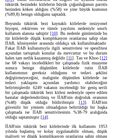
tükürük bezindeki kitlelerin büyük çoğunluğunun parotis
bezinden köken aldığını (%58) ve yine büyük kısmının
(%89,8) benign olduğunu saptadık.
Boyunda tükürük bezi kaynaklı kitlelerde insizyonel
biyopsi, rekürrens ve tümör yayılımı nedeniyle sınırlı
kullanım alanına sahiptir [
10
]. Bu nedenle günümüzde bu
tür kitlelerde düşük komplikasyon oranlarına sahip olan
İİAB, klinisyenler arasında oldukça sık kullanılmaktadır.
Fakat İİAB kullanımıyla ilgili sensitivitesi ve spesifitesi
açısından tartışmalı konular da mevcuttur ve bu durum
halen tam netlik kazanmış değildir [
11
]. Tan ve Khoo [
12
]
ise 68 vakayı inceledikleri bir çalışmada fizik muayene
sonucu benign düşünülen kitlelerde rutin İİAB
kullanımının gereksiz olduğunu ve tedavi şeklini
değiştirmeyeceğini, malignite düşünülen kitlelerde ise
tedavi yaklaşımı açısından yardımcı olabileceğini
belirtmişlerdir. 6249 vakanın incelendiği bir geniş serili
bir çalışmada tükürük bezi kitlesi nedeniyle opere edilen
hastalar değerlendirilmiş ve İİAB'nin doğruluk oranının
(%48) düşük olduğu bildirilmiştir [
13
]. İİAB'nin
güvenilir bir yöntem olmadığının belirtildiği bir başka
çalışmada ise İİAB sensitivitesinin %38-79 aralığında
olduğu saptanmıştır [
14
].
İİAB'nin tükürük bezi kitlelerinde ilk kullanımı 1953
yılında başlamış ve kolay uygulanabilir olması, düşük
maliyeti ve düşük komplikasyon oranlarına sahip olması