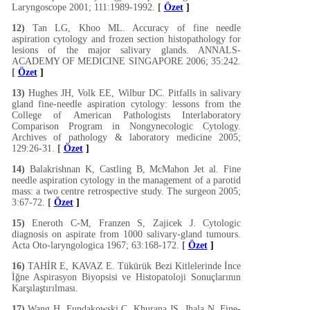
Laryngoscope 2001; 111:1989-1992.
[
Özet
]
12)
Tan LG, Khoo ML. Accuracy of fine needle
aspiration cytology and frozen section histopathology for
lesions of the major salivary glands. ANNALS-
ACADEMY OF MEDICINE SINGAPORE 2006; 35:242.
[
Özet
]
13)
Hughes JH, Volk EE, Wilbur DC. Pitfalls in salivary
gland fine-needle aspiration cytology: lessons from the
College of American Pathologists Interlaboratory
Comparison Program in Nongynecologic Cytology.
Archives of pathology & laboratory medicine 2005;
129:26-31.
[
Özet
]
14)
Balakrishnan K, Castling B, McMahon Jet al. Fine
needle aspiration cytology in the management of a parotid
mass: a two centre retrospective study. The surgeon 2005;
3:67-72.
[
Özet
]
15)
Eneroth C-M, Franzen S, Zajicek J. Cytologic
diagnosis on aspirate from 1000 salivary-gland tumours.
Acta Oto-laryngologica 1967; 63:168-172.
[
Özet
]
16)
TAHİR E, KAVAZ E. Tükürük Bezi Kitlelerinde İnce
İğne Aspirasyon Biyopsisi ve Histopatoloji Sonuçlarının
Karşılaştırılması.
17)
Wang H, Fundakowski C, Khurana JS, Jhala N. Fine-