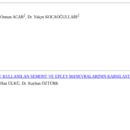
2
2
. Osman ACAR
, Dr. Yalçın KOCAOĞULLARI
E KULLANILAN SEMONT VE EPLEY MANEVRALARININ KARŞILAŞT
ay Han ÜLKÜ, Dr. Kayhan ÖZTÜRK