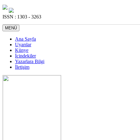
ISSN : 1303 - 3263
MENÜ
Ana Sayfa
Uyarılar
Künye
İçindekiler
Yazarlara Bilgi
İletişim