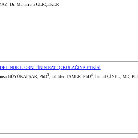
LMAZ, Dr. Muharrem GERÇEKER
LİNDE L-ORNİTİNİN RAT İÇ KULAĞINA ETKİSİ
3
4
Kansu BÜYÜKAFŞAR, PhD
; Lülüfer TAMER, PhD
; İsmail CİNEL, MD, Ph