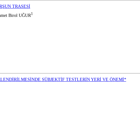
URŞUN TRASESİ
1
hmet Birol UĞUR
LENDİRİLMESİNDE SÜBJEKTİF TESTLERİN YERİ VE ÖNEMİ*