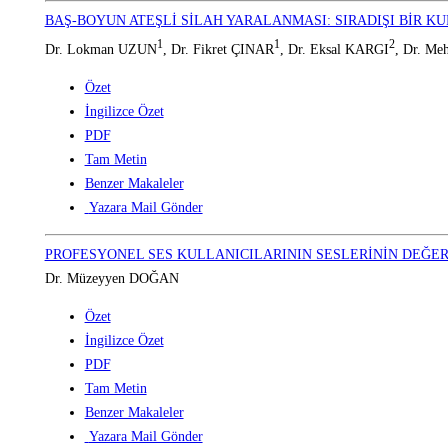
BAŞ-BOYUN ATEŞLİ SİLAH YARALANMASI: SIRADIŞI BİR K
1
1
2
Dr. Lokman UZUN
, Dr. Fikret ÇINAR
, Dr. Eksal KARGI
, Dr. Me
Özet
İngilizce Özet
PDF
Tam Metin
Benzer Makaleler
Yazara Mail Gönder
PROFESYONEL SES KULLANICILARININ SESLERİNİN DEĞER
Dr. Müzeyyen DOĞAN
Özet
İngilizce Özet
PDF
Tam Metin
Benzer Makaleler
Yazara Mail Gönder