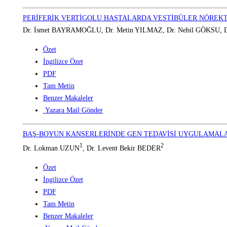
PERİFERİK VERTİGOLU HASTALARDA VESTİBÜLER NÖREKTO
Dr. İsmet BAYRAMOĞLU, Dr. Metin YILMAZ, Dr. Nebil GÖKSU, 
Özet
İngilizce Özet
PDF
Tam Metin
Benzer Makaleler
Yazara Mail Gönder
BAŞ-BOYUN KANSERLERİNDE GEN TEDAVİSİ UYGULAMAL
1
2
Dr. Lokman UZUN
, Dr. Levent Bekir BEDER
Özet
İngilizce Özet
PDF
Tam Metin
Benzer Makaleler