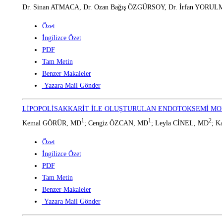
Dr. Sinan ATMACA, Dr. Ozan Bağış ÖZGÜRSOY, Dr. İrfan YORU
Özet
İngilizce Özet
PDF
Tam Metin
Benzer Makaleler
Yazara Mail Gönder
LİPOPOLİSAKKARİT İLE OLUŞTURULAN ENDOTOKSEMİ MODE
1
1
2
Kemal GÖRÜR, MD
; Cengiz ÖZCAN, MD
; Leyla CİNEL, MD
; 
Özet
İngilizce Özet
PDF
Tam Metin
Benzer Makaleler
Yazara Mail Gönder