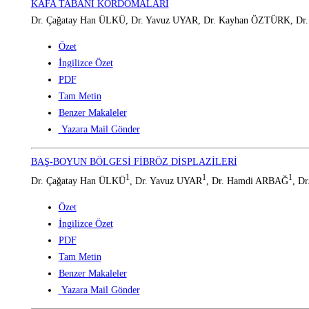
KAFA TABANI KORDOMALARI
Dr. Çağatay Han ÜLKÜ, Dr. Yavuz UYAR, Dr. Kayhan ÖZTÜRK, D
Özet
İngilizce Özet
PDF
Tam Metin
Benzer Makaleler
Yazara Mail Gönder
BAŞ-BOYUN BÖLGESİ FİBRÖZ DİSPLAZİLERİ
1
1
1
Dr. Çağatay Han ÜLKÜ
, Dr. Yavuz UYAR
, Dr. Hamdi ARBAĞ
, D
Özet
İngilizce Özet
PDF
Tam Metin
Benzer Makaleler
Yazara Mail Gönder