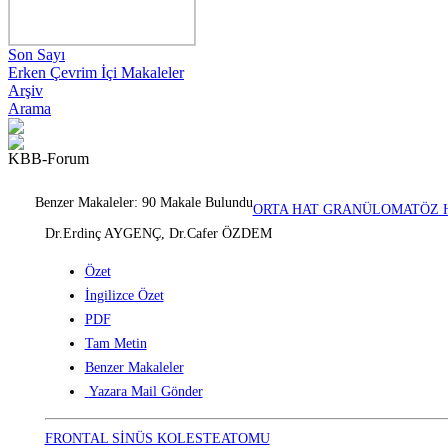
Son Sayı
Erken Çevrim İçi Makaleler
Arşiv
Arama
KBB-Forum
Benzer Makaleler: 90 Makale Bulundu
ORTA HAT GRANÜLOMATÖZ 
Dr.Erdinç AYGENÇ, Dr.Cafer ÖZDEM
Özet
İngilizce Özet
PDF
Tam Metin
Benzer Makaleler
Yazara Mail Gönder
FRONTAL SİNÜS KOLESTEATOMU