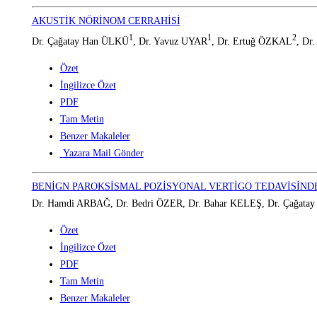
AKUSTİK NÖRİNOM CERRAHİSİ
1
1
2
Dr. Çağatay Han ÜLKÜ
, Dr. Yavuz UYAR
, Dr. Ertuğ ÖZKAL
, Dr
Özet
İngilizce Özet
PDF
Tam Metin
Benzer Makaleler
Yazara Mail Gönder
BENİGN PAROKSİSMAL POZİSYONAL VERTİGO TEDAVİSİND
Dr. Hamdi ARBAĞ, Dr. Bedri ÖZER, Dr. Bahar KELEŞ, Dr. Çağat
Özet
İngilizce Özet
PDF
Tam Metin
Benzer Makaleler