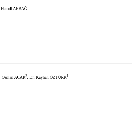
r. Hamdi ARBAĞ
2
1
r. Osman ACAR
, Dr. Kayhan ÖZTÜRK