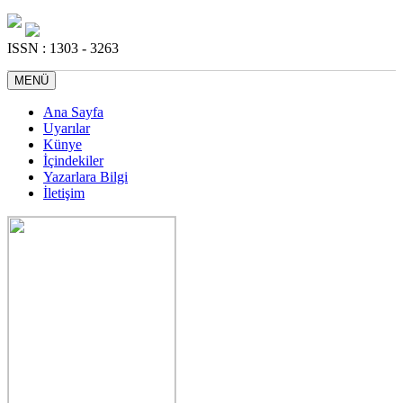
ISSN : 1303 - 3263
MENÜ
Ana Sayfa
Uyarılar
Künye
İçindekiler
Yazarlara Bilgi
İletişim