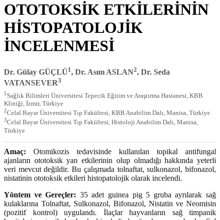
OTOTOKSİK ETKİLERİNİN
HİSTOPATOLOJİK
İNCELENMESİ
1
2
Dr. Gülay GÜÇLÜ
, Dr. Asım ASLAN
, Dr. Seda
3
VATANSEVER
1
Sağlık Bilimleri Üniversitesi Tepecik Eğitim ve Araştırma Hastanesi, KBB
Kliniği, İzmir, Türkiye
2
Celal Bayar Üniversitesi Tıp Fakültesi, KBB Anabilim Dalı, Manisa, Türkiye
3
Celal Bayar Üniversitesi Tıp Fakültesi, Histoloji Anabilim Dalı, Manisa,
Türkiye
Amaç:
Otomikozis tedavisinde kullanılan topikal antifungal
ajanların ototoksik yan etkilerinin olup olmadığı hakkında yeterli
veri mevcut değildir. Bu çalışmada tolnaftat, sulkonazol, bifonazol,
nistatinin ototoksik etkileri histopatolojik olarak incelendi.
Yöntem ve Gereçler:
35 adet guinea pig 5 gruba ayrılarak sağ
kulaklarına Tolnaftat, Sulkonazol, Bifonazol, Nistatin ve Neomisin
(pozitif kontrol) uygulandı. İlaçlar hayvanların sağ timpanik