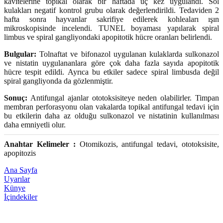
kavitelerine topikal olarak bir haftada üç kez uygulandı. Sol
kulakları negatif kontrol grubu olarak değerlendirildi. Tedaviden 2
hafta sonra hayvanlar sakrifiye edilerek kohleaları ışın
mikroskopisinde incelendi. TUNEL boyaması yapılarak spiral
limbus ve spiral gangliyondaki apopitotik hücre oranları belirlendi.
Bulgular:
Tolnaftat ve bifonazol uygulanan kulaklarda sulkonazol
ve nistatin uygulananlara göre çok daha fazla sayıda apopitotik
hücre tespit edildi. Ayrıca bu etkiler sadece spiral limbusda değil
spiral gangliyonda da gözlenmiştir.
Sonuç:
Antifungal ajanlar ototoksisiteye neden olabilirler. Timpan
membran perforasyonu olan vakalarda topikal antifungal tedavi için
bu etkilerin daha az olduğu sulkonazol ve nistatinin kullanılması
daha emniyetli olur.
Anahtar Kelimeler :
Otomikozis, antifungal tedavi, ototoksisite,
apopitozis
Ana Sayfa
Uyarılar
Künye
İçindekiler
Yazarlara Bilgi
İletişim