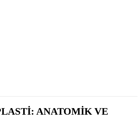
2023 , Cilt 22, Sayı 3
LASTİ: ANATOMİK VE