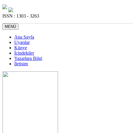
ISSN : 1303 - 3263
MENÜ
Ana Sayfa
Uyarılar
Künye
İçindekiler
Yazarlara Bilgi
İletişim