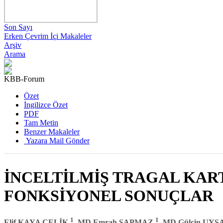
Son Sayı
Erken Çevrim İçi Makaleler
Arşiv
Arama
KBB-Forum
Özet
İngilizce Özet
PDF
Tam Metin
Benzer Makaleler
Yazara Mail Gönder
İNCELTİLMİŞ TRAGAL KAR
FONKSİYONEL SONUÇLAR
1
1
Elif KAYA ÇELİK
, MD Emrah SAPMAZ
, MD Gülçin UY