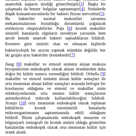
anaerobik suşların ürediği gösterilmiştir[
3
]. Başka bir
çalışmada da benzer bulgular saptanmıştır[
4
]. Sinüslerde
düşük konsantrasyonlarda bir bakteri florası mevcuttur[
5
].
Bu bakteriler normal mukosilier savunma
mekanizmalarının bozulduğu durumlarda çoğalarak
enfeksiyon oluşturabilirler. Paju [
6
] kronik maksiller
sinüzitli hastalarda olguların neredeyse yarısında hem
aerob hemde anaerob bakteri saptadıklarını bildirdi.
Kremere göre sinüziti olan ve olmayan kişilerde
bakteriyolojik bir ayırım yapmak mümkün değildir, her
iki grupta aynı bakteriler üremektedir[
7
].
Jiang [
8
] maksiller ve etmoid sinüsten alınan mukoza
biyopsilerinin endoskopik olarak alınan örneklerden daha
doğru bir kültür sonucu vermediğini bildirdi. Orbella [
9
]
maksiller ve etmoid sinüsten alınan kültür sonuçları ile
orta meatustan alınan kültür sonuçları arasında belirgin bir
korelasyon olduğunu ve etmoid ve maksiller sinüs
enfeksiyonlarında orta meatus kültür sonuçlarının
antimikrobiyal tedavide kullanılabileceğini bildirdi.
Araujo [
10
] orta meatustan endoskopik olarak toplanan
kültürlerin kronik rinosinüzitli hastalarda
mikroorganizmanın saptanmasında etkili olduğunu
bildirdi. Bizim çalışmamızda endoskopik muayene ve
bilgisayarlı tomografi ile kronik sinüzit olduğu gösterilen
hastalardan endoskopik olarak orta meatustan kültür için
örnek alındı.