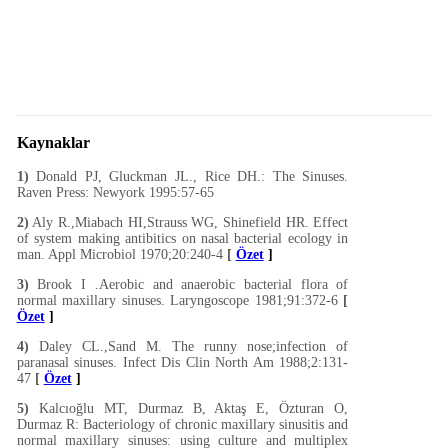
Kaynaklar
1)
Donald PJ, Gluckman JL., Rice DH.: The Sinuses.
Raven Press: Newyork 1995:57-65
2)
Aly R.,Miabach HI,Strauss WG, Shinefield HR. Effect
of system making antibitics on nasal bacterial ecology in
man. Appl Microbiol 1970;20:240-4
[
Özet
]
3)
Brook I .Aerobic and anaerobic bacterial flora of
normal maxillary sinuses. Laryngoscope 1981;91:372-6
[
Özet
]
4)
Daley CL.,Sand M. The runny nose;infection of
paranasal sinuses. Infect Dis Clin North Am 1988;2:131-
47
[
Özet
]
5)
Kalcıoğlu MT, Durmaz B, Aktaş E, Özturan O,
Durmaz R: Bacteriology of chronic maxillary sinusitis and
normal maxillary sinuses: using culture and multiplex