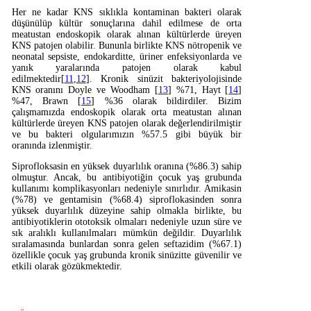
Her ne kadar KNS sıklıkla kontaminan bakteri olarak
düşünülüp kültür sonuçlarına dahil edilmese de orta
meatustan endoskopik olarak alınan kültürlerde üreyen
KNS patojen olabilir. Bununla birlikte KNS nötropenik ve
neonatal sepsiste, endokarditte, üriner enfeksiyonlarda ve
yanık yaralarında patojen olarak kabul
edilmektedir[
11
,
12
]. Kronik sinüzit bakteriyolojisinde
KNS oranını Doyle ve Woodham [
13
] %71, Hayt [
14
]
%47, Brawn [
15
] %36 olarak bildirdiler. Bizim
çalışmamızda endoskopik olarak orta meatustan alınan
kültürlerde üreyen KNS patojen olarak değerlendirilmiştir
ve bu bakteri olgularımızın %57.5 gibi büyük bir
oranında izlenmiştir.
Siprofloksasin en yüksek duyarlılık oranına (%86.3) sahip
olmuştur. Ancak, bu antibiyotiğin çocuk yaş grubunda
kullanımı komplikasyonları nedeniyle sınırlıdır. Amikasin
(%78) ve gentamisin (%68.4) siproflokasinden sonra
yüksek duyarlılık düzeyine sahip olmakla birlikte, bu
antibiyotiklerin ototoksik olmaları nedeniyle uzun süre ve
sık aralıklı kullanılmaları mümkün değildir. Duyarlılık
sıralamasında bunlardan sonra gelen seftazidim (%67.1)
özellikle çocuk yaş grubunda kronik sinüzitte güvenilir ve
etkili olarak gözükmektedir.