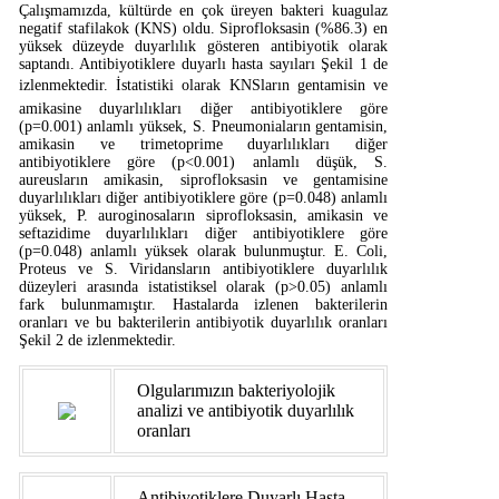
Çalışmamızda, kültürde en çok üreyen bakteri kuagulaz
negatif stafilakok (KNS) oldu. Siprofloksasin (%86.3) en
yüksek düzeyde duyarlılık gösteren antibiyotik olarak
saptandı. Antibiyotiklere duyarlı hasta sayıları Şekil 1 de
izlenmektedir. İstatistiki olarak KNSların gentamisin ve
amikasine duyarlılıkları diğer antibiyotiklere göre
(p=0.001) anlamlı yüksek, S. Pneumoniaların gentamisin,
amikasin ve trimetoprime duyarlılıkları diğer
antibiyotiklere göre (p<0.001) anlamlı düşük, S.
aureusların amikasin, siprofloksasin ve gentamisine
duyarlılıkları diğer antibiyotiklere göre (p=0.048) anlamlı
yüksek, P. auroginosaların siprofloksasin, amikasin ve
seftazidime duyarlılıkları diğer antibiyotiklere göre
(p=0.048) anlamlı yüksek olarak bulunmuştur. E. Coli,
Proteus ve S. Viridansların antibiyotiklere duyarlılık
düzeyleri arasında istatistiksel olarak (p>0.05) anlamlı
fark bulunmamıştır. Hastalarda izlenen bakterilerin
oranları ve bu bakterilerin antibiyotik duyarlılık oranları
Şekil 2 de izlenmektedir.
Olgularımızın bakteriyolojik
analizi ve antibiyotik duyarlılık
oranları
Antibiyotiklere Duyarlı Hasta