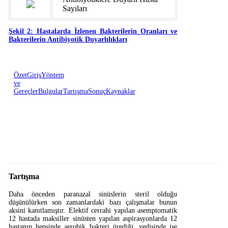
Sayıları
Şekil 2: Hastalarda İzlenen Bakterilerin Oranları ve
Bakterilerin Antibiyotik Duyarlılıkları
Özet
Giriş
Yöntem
ve
Gereçler
Bulgular
Tartışma
Sonuç
Kaynaklar
Tartışma
Daha önceden paranazal sinüslerin steril olduğu
düşünülürken son zamanlardaki bazı çalışmalar bunun
aksini kanıtlamıştır. Elektif cerrahi yapılan asemptomatik
12 hastada maksiller sinüsten yapılan aspirasyonlarda 12
hastanın hepsinde aerobik bakteri ürediği, yedisinde ise