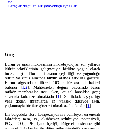
ve
Gereçler
Bulgular
Tartışma
Sonuç
Kaynaklar
Giriş
Burun ve sinüs mukozasının mikrobiyolojisi, son yıllarda
kültür tekniklerinin gelişmesiyle birlikte yoğun olarak
incelenmiştir. Normal floranın çeşitliliği ve yoğunluğu
burun ve sinüs arasında büyük oranda farklılık gösterir.
Burun salgısında mililitrede 103 ile 106 arasında bakteri
bulunur [
1
,
2
]. Muhtemelen doğum öncesinde burun
müköz membranlar steril iken, vajinal kanaldan geçiş
sırasında kolonize olmaktadır [
1
]. Stafilokok taşıyıcılığı
yeni doğan infantlarda en yüksek düzeyde iken,
yaşlanmayla birlikte göreceli olarak azalmaktadır [
1
].
Bir bölgedeki flora kompozisyonunu belirleyen en önemli
faktörler; nem, ısı, oksidasyon-redüksiyon potansiyeli,
PO
, PCO
, PH, iyon içeriği, bölgesel beslenme gibi
2
2
çevresel değişkenler ile diğer mikrobiyolojik yarışma ve