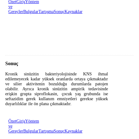
Özet
Giriş
Yöntem
ve
Gereçler
Bulgular
Tartışma
Sonuç
Kaynaklar
Sonuç
Kronik sinüzitin bakteriyolojisinde KNS ihmal
edilemeyecek kadar yüksek oranlarda ortaya çıkmaktadır
ve silier aktivitenin bozulduğu durumlarda patojen
olabilir. Ayrıca kronik sinüzitin ampirik tedavisinde
erişkin grupta siproflokasin, çocuk yaş grubunda ise
seftazidim gerek kullanım emniyetleri gerekse yüksek
duyarlılıklar ile ön plana çıkmaktadır.
Özet
Giriş
Yöntem
ve
Gereçler
Bulgular
Tartışma
Sonuç
Kaynaklar