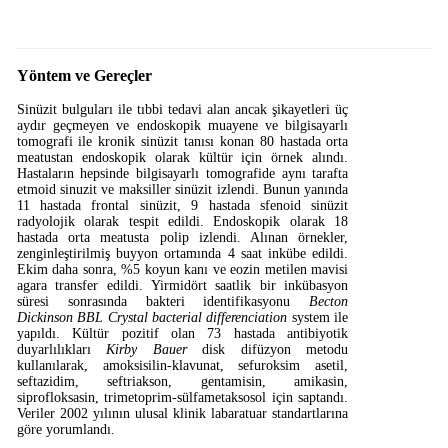
Yöntem ve Gereçler
Sinüzit bulguları ile tıbbi tedavi alan ancak şikayetleri üç
aydır geçmeyen ve endoskopik muayene ve bilgisayarlı
tomografi ile kronik sinüzit tanısı konan 80 hastada orta
meatustan endoskopik olarak kültür için örnek alındı.
Hastaların hepsinde bilgisayarlı tomografide aynı tarafta
etmoid sinuzit ve maksiller sinüzit izlendi. Bunun yanında
11 hastada frontal sinüzit, 9 hastada sfenoid sinüzit
radyolojik olarak tespit edildi. Endoskopik olarak 18
hastada orta meatusta polip izlendi. Alınan örnekler,
zenginleştirilmiş buyyon ortamında 4 saat inkübe edildi.
Ekim daha sonra, %5 koyun kanı ve eozin metilen mavisi
agara transfer edildi. Yirmidört saatlik bir inkübasyon
süresi sonrasında bakteri identifikasyonu
Becton
Dickinson BBL Crystal bacterial differenciation
system ile
yapıldı. Kültür pozitif olan 73 hastada antibiyotik
duyarlılıkları
Kirby Bauer
disk difüzyon metodu
kullanılarak, amoksisilin-klavunat, sefuroksim asetil,
seftazidim, seftriakson, gentamisin, amikasin,
siprofloksasin, trimetoprim-sülfametaksosol için saptandı.
Veriler 2002 yılının ulusal klinik labaratuar standartlarına
göre yorumlandı.