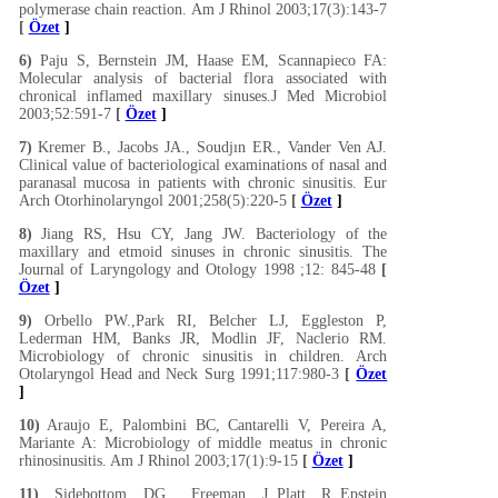
polymerase chain reaction. Am J Rhinol 2003;17(3):143-7
[
Özet
]
6)
Paju S, Bernstein JM, Haase EM, Scannapieco FA:
Molecular analysis of bacterial flora associated with
chronical inflamed maxillary sinuses.J Med Microbiol
2003;52:591-7
[
Özet
]
7)
Kremer B., Jacobs JA., Soudjın ER., Vander Ven AJ.
Clinical value of bacteriological examinations of nasal and
paranasal mucosa in patients with chronic sinusitis. Eur
Arch Otorhinolaryngol 2001;258(5):220-5
[
Özet
]
8)
Jiang RS, Hsu CY, Jang JW. Bacteriology of the
maxillary and etmoid sinuses in chronic sinusitis. The
Journal of Laryngology and Otology 1998 ;12: 845-48
[
Özet
]
9)
Orbello PW.,Park RI, Belcher LJ, Eggleston P,
Lederman HM, Banks JR, Modlin JF, Naclerio RM.
Microbiology of chronic sinusitis in children. Arch
Otolaryngol Head and Neck Surg 1991;117:980-3
[
Özet
]
10)
Araujo E, Palombini BC, Cantarelli V, Pereira A,
Mariante A: Microbiology of middle meatus in chronic
rhinosinusitis. Am J Rhinol 2003;17(1):9-15
[
Özet
]
11)
Sidebottom DG., Freeman J.,Platt R.,Epstein