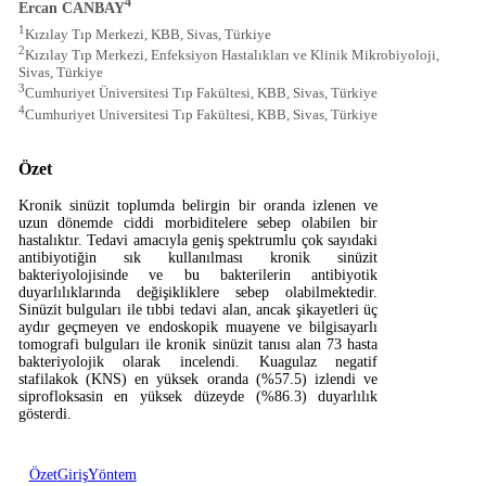
4
Ercan CANBAY
1
Kızılay Tıp Merkezi, KBB, Sivas, Türkiye
2
Kızılay Tıp Merkezi, Enfeksiyon Hastalıkları ve Klinik Mikrobiyoloji,
Sivas, Türkiye
3
Cumhuriyet Üniversitesi Tıp Fakültesi, KBB, Sivas, Türkiye
4
Cumhuriyet Universitesi Tıp Fakültesi, KBB, Sivas, Türkiye
Özet
Kronik sinüzit toplumda belirgin bir oranda izlenen ve
uzun dönemde ciddi morbiditelere sebep olabilen bir
hastalıktır. Tedavi amacıyla geniş spektrumlu çok sayıdaki
antibiyotiğin sık kullanılması kronik sinüzit
bakteriyolojisinde ve bu bakterilerin antibiyotik
duyarlılıklarında değişikliklere sebep olabilmektedir.
Sinüzit bulguları ile tıbbi tedavi alan, ancak şikayetleri üç
aydır geçmeyen ve endoskopik muayene ve bilgisayarlı
tomografi bulguları ile kronik sinüzit tanısı alan 73 hasta
bakteriyolojik olarak incelendi. Kuagulaz negatif
stafilakok (KNS) en yüksek oranda (%57.5) izlendi ve
siprofloksasin en yüksek düzeyde (%86.3) duyarlılık
gösterdi.
Özet
Giriş
Yöntem