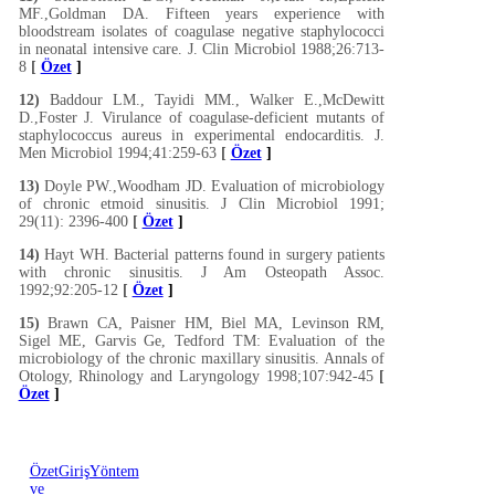
MF.,Goldman DA. Fifteen years experience with
bloodstream isolates of coagulase negative staphylococci
in neonatal intensive care. J. Clin Microbiol 1988;26:713-
8
[
Özet
]
12)
Baddour LM., Tayidi MM., Walker E.,McDewitt
D.,Foster J. Virulance of coagulase-deficient mutants of
staphylococcus aureus in experimental endocarditis. J.
Men Microbiol 1994;41:259-63
[
Özet
]
13)
Doyle PW.,Woodham JD. Evaluation of microbiology
of chronic etmoid sinusitis. J Clin Microbiol 1991;
29(11): 2396-400
[
Özet
]
14)
Hayt WH. Bacterial patterns found in surgery patients
with chronic sinusitis. J Am Osteopath Assoc.
1992;92:205-12
[
Özet
]
15)
Brawn CA, Paisner HM, Biel MA, Levinson RM,
Sigel ME, Garvis Ge, Tedford TM: Evaluation of the
microbiology of the chronic maxillary sinusitis. Annals of
Otology, Rhinology and Laryngology 1998;107:942-45
[
Özet
]
Özet
Giriş
Yöntem
ve