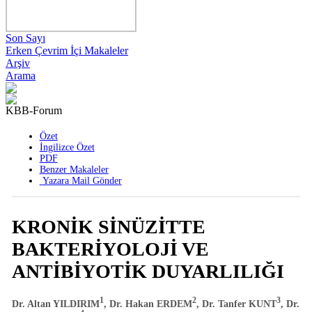
Son Sayı
Erken Çevrim İçi Makaleler
Arşiv
Arama
KBB-Forum
2003 , Cilt 2 , Sayı 4
Özet
İngilizce Özet
PDF
Benzer Makaleler
Yazara Mail Gönder
KRONİK SİNÜZİTTE
BAKTERİYOLOJİ VE
ANTİBİYOTİK DUYARLILIĞI
1
2
3
Dr. Altan YILDIRIM
, Dr. Hakan ERDEM
, Dr. Tanfer KUNT
, Dr.