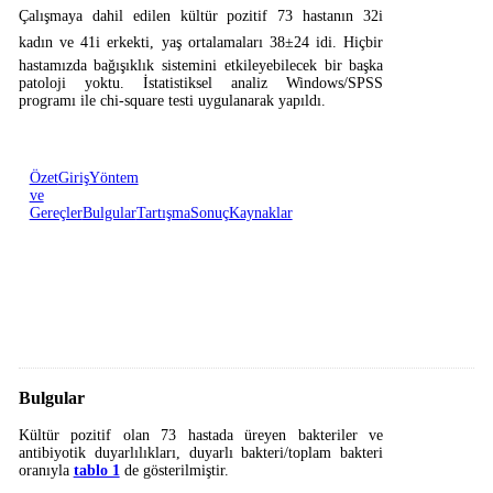
Çalışmaya dahil edilen kültür pozitif 73 hastanın 32i
kadın ve 41i erkekti, yaş ortalamaları 38±24 idi. Hiçbir
hastamızda bağışıklık sistemini etkileyebilecek bir başka
patoloji yoktu. İstatistiksel analiz Windows/SPSS
programı ile chi-square testi uygulanarak yapıldı.
Özet
Giriş
Yöntem
ve
Gereçler
Bulgular
Tartışma
Sonuç
Kaynaklar
Bulgular
Kültür pozitif olan 73 hastada üreyen bakteriler ve
antibiyotik duyarlılıkları, duyarlı bakteri/toplam bakteri
oranıyla
tablo 1
de gösterilmiştir.