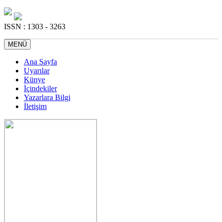
ISSN : 1303 - 3263
MENÜ
Ana Sayfa
Uyarılar
Künye
İçindekiler
Yazarlara Bilgi
İletişim