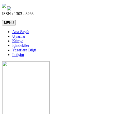
ISSN : 1303 - 3263
MENÜ
Ana Sayfa
Uyarılar
Künye
İçindekiler
Yazarlara Bilgi
İletişim