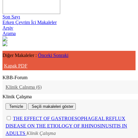
Son Sayı
Erken Çevrim İçi Makaleler
Arşiv
Arama
Diğer Makaleler :
Önceki
Sonraki
Kapak PDF
KBB-Forum
2022 , Cilt 21, Sayı 1
Klinik Çalışma (6)
Klinik Çalışma
THE EFFECT OF GASTROESOPHAGEAL REFLUX
DISEASE ON THE ETIOLOGY OF RHINOSINUSITIS IN
ADULTS
Klinik Çalışma