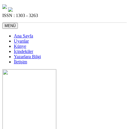
ISSN : 1303 - 3263
MENÜ
Ana Sayfa
Uyarılar
Künye
İçindekiler
Yazarlara Bilgi
İletişim