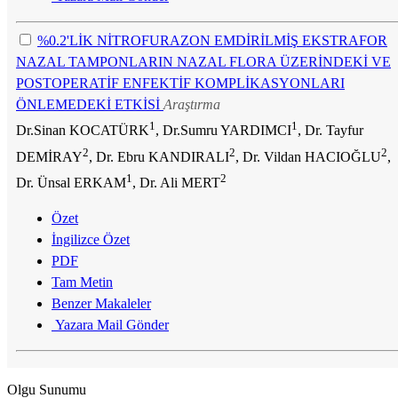
%0.2'LİK NİTROFURAZON EMDİRİLMİŞ EKSTRAFOR
NAZAL TAMPONLARIN NAZAL FLORA ÜZERİNDEKİ VE
POSTOPERATİF ENFEKTİF KOMPLİKASYONLARI
ÖNLEMEDEKİ ETKİSİ
Araştırma
1
1
Dr.Sinan KOCATÜRK
, Dr.Sumru YARDIMCI
, Dr. Tayfur
2
2
2
DEMİRAY
, Dr. Ebru KANDIRALI
, Dr. Vildan HACIOĞLU
,
1
2
Dr. Ünsal ERKAM
, Dr. Ali MERT
Özet
İngilizce Özet
PDF
Tam Metin
Benzer Makaleler
Yazara Mail Gönder
Olgu Sunumu