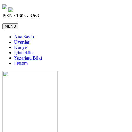
ISSN : 1303 - 3263
MENÜ
Ana Sayfa
Uyarılar
Künye
İçindekiler
Yazarlara Bilgi
İletişim