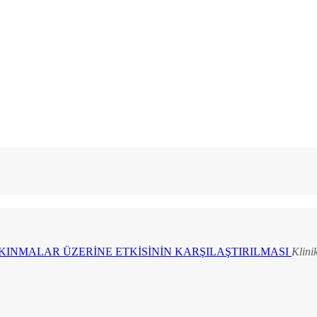
2011 , Cilt 10, Sayı 3
INMALAR ÜZERİNE ETKİSİNİN KARŞILAŞTIRILMASI
Klini