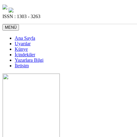
ISSN : 1303 - 3263
MENÜ
Ana Sayfa
Uyarılar
Künye
İçindekiler
Yazarlara Bilgi
İletişim