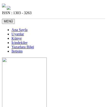
ISSN : 1303 - 3263
MENÜ
Ana Sayfa
Uyarılar
Künye
İçindekiler
Yazarlara Bilgi
İletişim