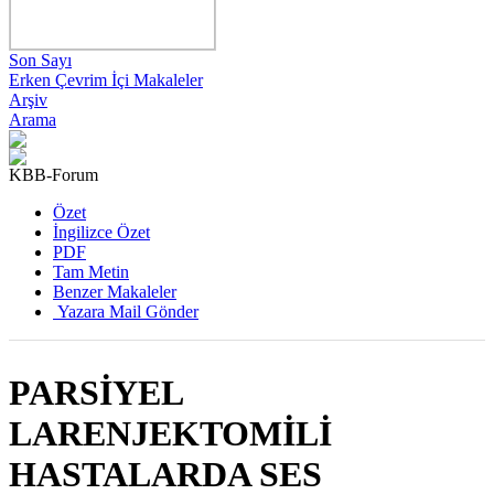
Son Sayı
Erken Çevrim İçi Makaleler
Arşiv
Arama
KBB-Forum
2005 , Cilt 4, Sayı 1
Özet
İngilizce Özet
PDF
Tam Metin
Benzer Makaleler
Yazara Mail Gönder
PARSİYEL
LARENJEKTOMİLİ
HASTALARDA SES