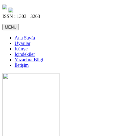
ISSN : 1303 - 3263
MENÜ
Ana Sayfa
Uyarılar
Künye
İçindekiler
Yazarlara Bilgi
İletişim