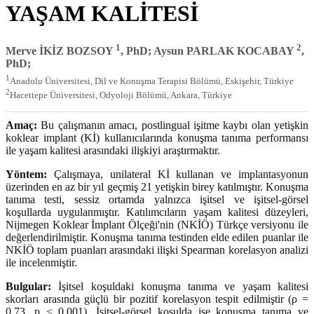
YAŞAM KALİTESİ
1
2
Merve İKİZ BOZSOY
, PhD; Aysun PARLAK KOCABAY
,
PhD;
1
Anadolu Üniversitesi, Dil ve Konuşma Terapisi Bölümü, Eskişehir, Türkiye
2
Hacettepe Üniversitesi, Odyoloji Bölümü, Ankara, Türkiye
Amaç:
Bu çalışmanın amacı, postlingual işitme kaybı olan yetişkin
koklear implant (Kİ) kullanıcılarında konuşma tanıma performansı
ile yaşam kalitesi arasındaki ilişkiyi araştırmaktır.
Yöntem:
Çalışmaya, unilateral Kİ kullanan ve implantasyonun
üzerinden en az bir yıl geçmiş 21 yetişkin birey katılmıştır. Konuşma
tanıma testi, sessiz ortamda yalnızca işitsel ve işitsel-görsel
koşullarda uygulanmıştır. Katılımcıların yaşam kalitesi düzeyleri,
Nijmegen Koklear İmplant Ölçeği'nin (NKİÖ) Türkçe versiyonu ile
değerlendirilmiştir. Konuşma tanıma testinden elde edilen puanlar ile
NKİÖ toplam puanları arasındaki ilişki Spearman korelasyon analizi
ile incelenmiştir.
Bulgular:
İşitsel koşuldaki konuşma tanıma ve yaşam kalitesi
skorları arasında güçlü bir pozitif korelasyon tespit edilmiştir (ρ =
0.73, p < 0.001). İşitsel-görsel koşulda ise konuşma tanıma ve