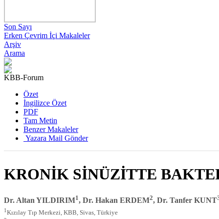
Son Sayı
Erken Çevrim İçi Makaleler
Arşiv
Arama
KBB-Forum
Özet
İngilizce Özet
PDF
Tam Metin
Benzer Makaleler
Yazara Mail Gönder
KRONİK SİNÜZİTTE BAKTER
1
2
Dr. Altan YILDIRIM
, Dr. Hakan ERDEM
, Dr. Tanfer KUNT
1
Kızılay Tıp Merkezi, KBB, Sivas, Türkiye