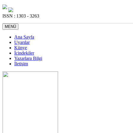
ISSN : 1303 - 3263
MENÜ
Ana Sayfa
Uyarılar
Künye
İçindekiler
Yazarlara Bilgi
İletişim