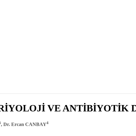
İYOLOJİ VE ANTİBİYOTİK 
3
4
, Dr. Ercan CANBAY