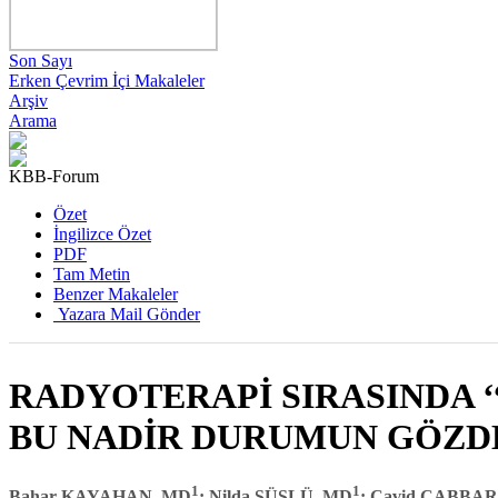
Son Sayı
Erken Çevrim İçi Makaleler
Arşiv
Arama
KBB-Forum
Özet
İngilizce Özet
PDF
Tam Metin
Benzer Makaleler
Yazara Mail Gönder
RADYOTERAPİ SIRASINDA 
BU NADİR DURUMUN GÖZD
1
1
Bahar KAYAHAN, MD
; Nilda SÜSLÜ, MD
; Cavid CABBA