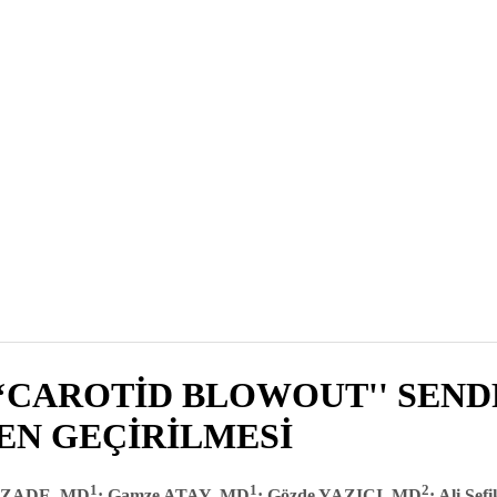
‘‘CAROTİD BLOWOUT'' SEN
EN GEÇİRİLMESİ
1
1
2
RZADE, MD
; Gamze ATAY, MD
; Gözde YAZICI, MD
; Ali Ş