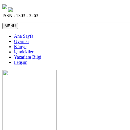
ISSN : 1303 - 3263
MENÜ
Ana Sayfa
Uyarılar
Künye
İçindekiler
Yazarlara Bilgi
İletişim