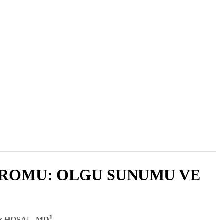
2013 , Cilt 12, Sayı 3
DROMU: OLGU SUNUMU VE
1
efik HOŞAL, MD