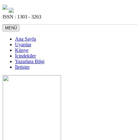
ISSN : 1303 - 3263
MENÜ
Ana Sayfa
Uyarılar
Künye
İçindekiler
Yazarlara Bilgi
İletişim