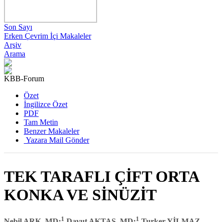
Son Sayı
Erken Çevrim İçi Makaleler
Arşiv
Arama
KBB-Forum
2009 , Cilt 8, Sayı 2
Özet
İngilizce Özet
PDF
Tam Metin
Benzer Makaleler
Yazara Mail Gönder
TEK TARAFLI ÇİFT ORTA
KONKA VE SİNÜZİT
1
1
Nebil ARK, MD;
Davut AKTAS, MD;
Turker YİLMAZ,