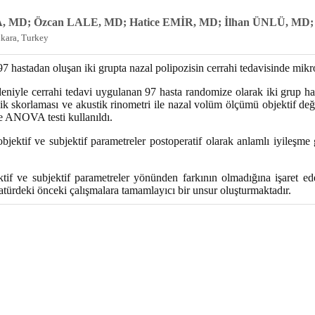
, MD; Özcan LALE, MD; Hatice EMİR, MD; İlhan ÜNLÜ, M
nkara, Turkey
97 hastadan oluşan iki grupta nazal polipozisin cerrahi tedavisinde mikro
iyle cerrahi tedavi uygulanan 97 hasta randomize olarak iki grup hal
k skorlaması ve akustik rinometri ile nazal volüm ölçümü objektif değ
 ve ANOVA testi kullanıldı.
bjektif ve subjektif parametreler postoperatif olarak anlamlı iyileşme
tif ve subjektif parametreler yönünden farkının olmadığına işaret e
ratürdeki önceki çalışmalara tamamlayıcı bir unsur oluşturmaktadır.