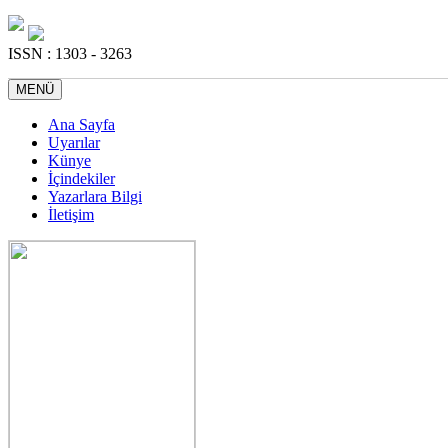
ISSN : 1303 - 3263
MENÜ
Ana Sayfa
Uyarılar
Künye
İçindekiler
Yazarlara Bilgi
İletişim