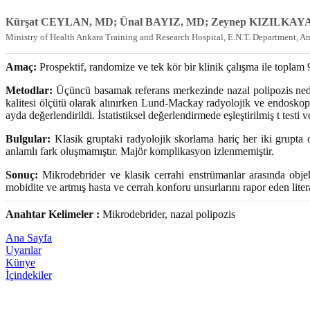
Kürşat CEYLAN, MD; Ünal BAYIZ, MD; Zeynep KIZILKAYA
Ministry of Health Ankara Training and Research Hospital, E.N.T. Department, A
Amaç:
Prospektif, randomize ve tek kör bir klinik çalışma ile toplam 
Metodlar:
Üçüncü basamak referans merkezinde nazal polipozis neden
kalitesi ölçütü olarak alınırken Lund-Mackay radyolojik ve endoskopi
ayda değerlendirildi. İstatistiksel değerlendirmede eşleştirilmiş t testi
Bulgular:
Klasik gruptaki radyolojik skorlama hariç her iki grupta o
anlamlı fark oluşmamıştır. Majör komplikasyon izlenmemiştir.
Sonuç:
Mikrodebrider ve klasik cerrahi enstrümanlar arasında objek
mobidite ve artmış hasta ve cerrah konforu unsurlarını rapor eden lite
Anahtar Kelimeler :
Mikrodebrider, nazal polipozis
Ana Sayfa
Uyarılar
Künye
İçindekiler
Yazarlara Bilgi
İletişim