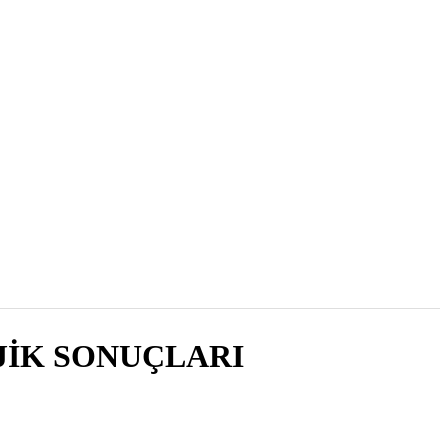
2007 , Cilt 6, Sayı 1
JİK SONUÇLARI