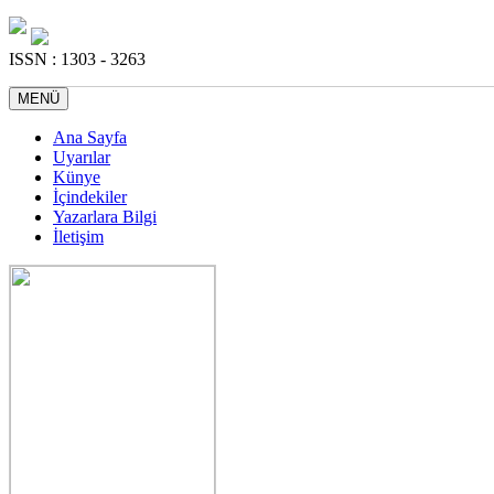
ISSN : 1303 - 3263
MENÜ
Ana Sayfa
Uyarılar
Künye
İçindekiler
Yazarlara Bilgi
İletişim