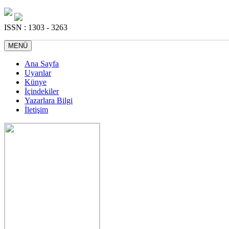
ISSN : 1303 - 3263
MENÜ
Ana Sayfa
Uyarılar
Künye
İçindekiler
Yazarlara Bilgi
İletişim