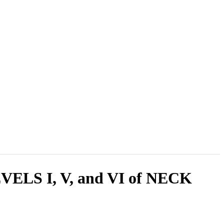
2003 , Cilt 2, Sayı 1
S I, V, and VI of NECK