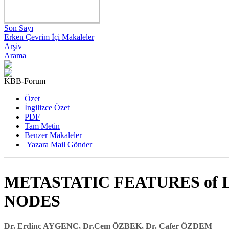
Son Sayı
Erken Çevrim İçi Makaleler
Arşiv
Arama
KBB-Forum
Özet
İngilizce Özet
PDF
Tam Metin
Benzer Makaleler
Yazara Mail Gönder
METASTATIC FEATURES of L
NODES
Dr. Erdinç AYGENÇ, Dr.Cem ÖZBEK, Dr. Cafer ÖZDEM