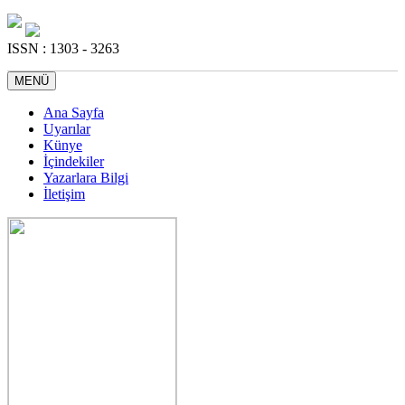
ISSN : 1303 - 3263
MENÜ
Ana Sayfa
Uyarılar
Künye
İçindekiler
Yazarlara Bilgi
İletişim