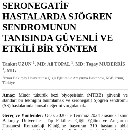
SERONEGATİF
HASTALARDA SJÖGREN
SENDROMUNUN
TANISINDA GÜVENLİ VE
ETKİLİ BİR YÖNTEM
1
1
Tankut UZUN
, MD; Ali TOPAL
, MD; Togay MÜDERRİS
1
, MD;
1
İzmir Bakırçay Üniversitesi Çiğli Eğitim ve Araştırma Hastanesi, KBB, İzmir,
Türkiye
Amaç:
Minör tükürük bezi biyopsisinin (MTBB) güvenli ve
standart bir tekniğini tanımlamak ve seronegatif Sjögren sendromu
(SS) hastalarında tanısal değerini vurgulamak.
Gereç ve Yöntemler:
Ocak 2020 ile Temmuz 2024 arasında İzmir
Bakırçay Üniversitesi Tıp Fakültesi Çiğli Eğitim ve Araştırma
Hastanesi Romatoloji Kliniği'ne başvuran 319 hastanın tıbbi