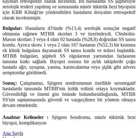
kayıtları retrospektif olarak incelendi. Bu hastalarda SS şüphesiyle
serolojik testleri yapılmış ve sonrasında minör tükürük bezi biyopsisi
için KBB Kliniği'ne yönlendirilen hastaların dosyaları retrospektif
olarak incelenmiştir.
Bulgular:
Hastaların 43'ünde (%13,4) serolojik sonuçlar negatif
olmasına rağmen MTBB skorları 3 ve üzerindeydi. Chisholm-
Mason skorları 3 veya 4 olan 92 hastada (%28,8) doğrudan SS tanısı
kondu. Ayrıca skoru 1 veya 2 olan 167 hastanın (%52,3) bir kısmına
ek klinik bulgulara dayanarak SS tanısı kondu ve tedavi başlatıldı.
MTBB bulguları, şüpheli SS olgularının yarısından fazlasının
tanısına katkı sağladı. Biyopsi sonrası bir aylık takiplerde çoğu
hastada ağrı, uyuşma, yanma, karıncalanma veya şişlik gibi advers
semptomlar görülmedi.
Sonuç:
Çalışmamız, Sjögren sendromunun özellikle seronegatif
hastalarda tanısında MTBB'nin kritik rolünü ortaya koymaktadır.
Güvenilirliği ve önemi göz önünde bulundurulduğunda, MTBB
SS'nin saptanmasında güvenli ve vazgeçilmez bir yöntem olmaya
devam etmektedir.
Anahtar Kelimeler :
Sjögren Sendromu, minör tükürük bezi
biyopsi, komplikasyon
Ana Sayfa