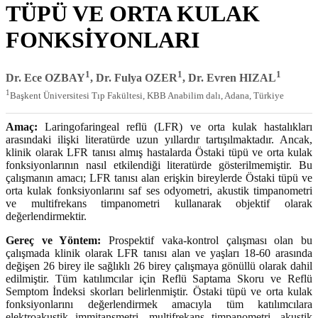
TÜPÜ VE ORTA KULAK
FONKSİYONLARI
1
1
1
Dr. Ece OZBAY
, Dr. Fulya OZER
, Dr. Evren HIZAL
1
Başkent Üniversitesi Tıp Fakültesi, KBB Anabilim dalı, Adana, Türkiye
Amaç:
Laringofaringeal reflü (LFR) ve orta kulak hastalıkları
arasındaki ilişki literatürde uzun yıllardır tartışılmaktadır. Ancak,
klinik olarak LFR tanısı almış hastalarda Östaki tüpü ve orta kulak
fonksiyonlarının nasıl etkilendiği literatürde gösterilmemiştir. Bu
çalışmanın amacı; LFR tanısı alan erişkin bireylerde Östaki tüpü ve
orta kulak fonksiyonlarını saf ses odyometri, akustik timpanometri
ve multifrekans timpanometri kullanarak objektif olarak
değerlendirmektir.
Gereç ve Yöntem:
Prospektif vaka-kontrol çalışması olan bu
çalışmada klinik olarak LFR tanısı alan ve yaşları 18-60 arasında
değişen 26 birey ile sağlıklı 26 birey çalışmaya gönüllü olarak dahil
edilmiştir. Tüm katılımcılar için Reflü Saptama Skoru ve Reflü
Semptom İndeksi skorları belirlenmiştir. Östaki tüpü ve orta kulak
fonksiyonlarını değerlendirmek amacıyla tüm katılımcılara
elektroakustik immitansmetri, multifrekans timpanometri, akustik