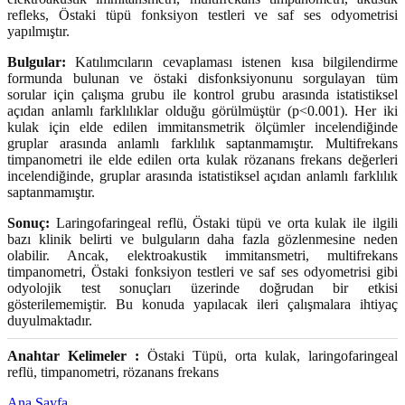
refleks, Östaki tüpü fonksiyon testleri ve saf ses odyometrisi
yapılmıştır.
Bulgular:
Katılımcıların cevaplaması istenen kısa bilgilendirme
formunda bulunan ve östaki disfonksiyonunu sorgulayan tüm
sorular için çalışma grubu ile kontrol grubu arasında istatistiksel
açıdan anlamlı farklılıklar olduğu görülmüştür (p<0.001). Her iki
kulak için elde edilen immitansmetrik ölçümler incelendiğinde
gruplar arasında anlamlı farklılık saptanmamıştır. Multifrekans
timpanometri ile elde edilen orta kulak rözanans frekans değerleri
incelendiğinde, gruplar arasında istatistiksel açıdan anlamlı farklılık
saptanmamıştır.
Sonuç:
Laringofaringeal reflü, Östaki tüpü ve orta kulak ile ilgili
bazı klinik belirti ve bulguların daha fazla gözlenmesine neden
olabilir. Ancak, elektroakustik immitansmetri, multifrekans
timpanometri, Östaki fonksiyon testleri ve saf ses odyometrisi gibi
odyolojik test sonuçları üzerinde doğrudan bir etkisi
gösterilememiştir. Bu konuda yapılacak ileri çalışmalara ihtiyaç
duyulmaktadır.
Anahtar Kelimeler :
Östaki Tüpü, orta kulak, laringofaringeal
reflü, timpanometri, rözanans frekans
Ana Sayfa