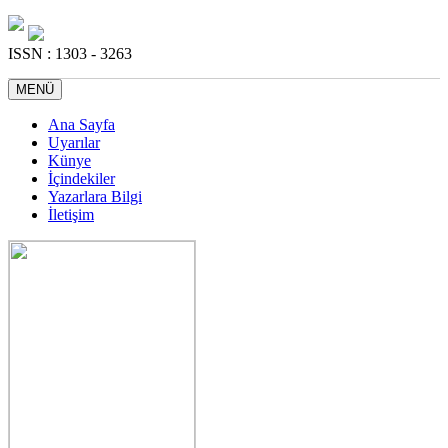
ISSN : 1303 - 3263
MENÜ
Ana Sayfa
Uyarılar
Künye
İçindekiler
Yazarlara Bilgi
İletişim