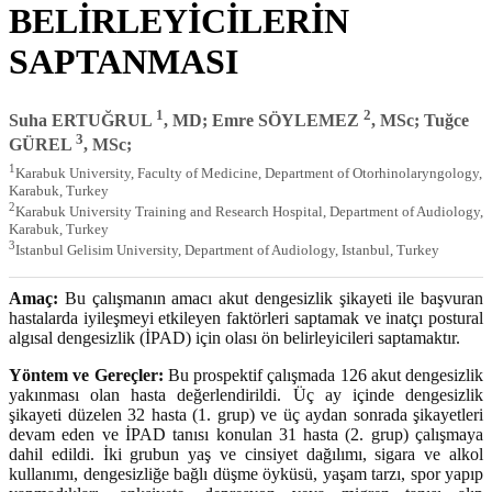
BELİRLEYİCİLERİN
SAPTANMASI
1
2
Suha ERTUĞRUL
, MD; Emre SÖYLEMEZ
, MSc; Tuğce
3
GÜREL
, MSc;
1
Karabuk University, Faculty of Medicine, Department of Otorhinolaryngology,
Karabuk, Turkey
2
Karabuk University Training and Research Hospital, Department of Audiology,
Karabuk, Turkey
3
Istanbul Gelisim University, Department of Audiology, Istanbul, Turkey
Amaç:
Bu çalışmanın amacı akut dengesizlik şikayeti ile başvuran
hastalarda iyileşmeyi etkileyen faktörleri saptamak ve inatçı postural
algısal dengesizlik (İPAD) için olası ön belirleyicileri saptamaktır.
Yöntem ve Gereçler:
Bu prospektif çalışmada 126 akut dengesizlik
yakınması olan hasta değerlendirildi. Üç ay içinde dengesizlik
şikayeti düzelen 32 hasta (1. grup) ve üç aydan sonrada şikayetleri
devam eden ve İPAD tanısı konulan 31 hasta (2. grup) çalışmaya
dahil edildi. İki grubun yaş ve cinsiyet dağılımı, sigara ve alkol
kullanımı, dengesizliğe bağlı düşme öyküsü, yaşam tarzı, spor yapıp