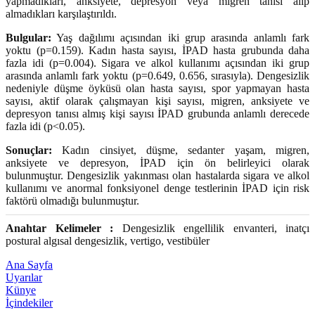
yapmadıkları, anksiyete, depresyon veya migren tanısı alıp
almadıkları karşılaştırıldı.
Bulgular:
Yaş dağılımı açısından iki grup arasında anlamlı fark
yoktu (p=0.159). Kadın hasta sayısı, İPAD hasta grubunda daha
fazla idi (p=0.004). Sigara ve alkol kullanımı açısından iki grup
arasında anlamlı fark yoktu (p=0.649, 0.656, sırasıyla). Dengesizlik
nedeniyle düşme öyküsü olan hasta sayısı, spor yapmayan hasta
sayısı, aktif olarak çalışmayan kişi sayısı, migren, anksiyete ve
depresyon tanısı almış kişi sayısı İPAD grubunda anlamlı derecede
fazla idi (p<0.05).
Sonuçlar:
Kadın cinsiyet, düşme, sedanter yaşam, migren,
anksiyete ve depresyon, İPAD için ön belirleyici olarak
bulunmuştur. Dengesizlik yakınması olan hastalarda sigara ve alkol
kullanımı ve anormal fonksiyonel denge testlerinin İPAD için risk
faktörü olmadığı bulunmuştur.
Anahtar Kelimeler :
Dengesizlik engellilik envanteri, inatçı
postural algısal dengesizlik, vertigo, vestibüler
Ana Sayfa
Uyarılar
Künye
İçindekiler