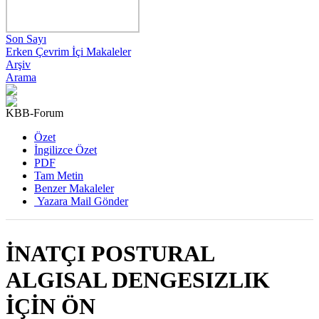
Son Sayı
Erken Çevrim İçi Makaleler
Arşiv
Arama
KBB-Forum
2019 , Cilt 18, Sayı 3
Özet
İngilizce Özet
PDF
Tam Metin
Benzer Makaleler
Yazara Mail Gönder
İNATÇI POSTURAL
ALGISAL DENGESIZLIK
İÇİN ÖN