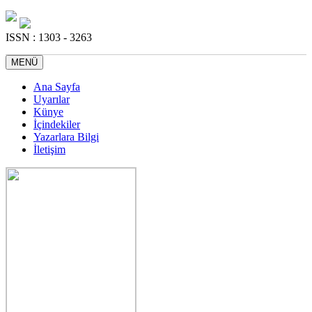
ISSN : 1303 - 3263
MENÜ
Ana Sayfa
Uyarılar
Künye
İçindekiler
Yazarlara Bilgi
İletişim