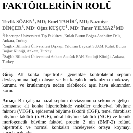
FAKTÖRLERİNİN ROLÜ
1
2
Tevfik SÖZEN
, MD; Emel TAHİR
, MD; Nazmiye
3
1
1
DİNÇER
, MD; Oğuz KUŞÇU
, MD; Taner YILMAZ
MD
1
Hacettepe Üniversitesi Tıp Fakültesi, Kulak Burun Boğaz Anabilim Dalı,
Ankara, Turkey
2
Sağlık Bilimleri Üniversitesi Dışkapı Yıldırım Beyazıt SUAM, Kulak Burun
Boğaz Kliniği, Ankara, Turkey
3
Sağlık Bilimleri Üniversitesi Ankara Atatürk EAH, Patoloji Kliniği, Ankara,
Turkey
Giriş:
Alt konka hipertrofisi genellikle kontrolateral septum
deviasyonuna bağlı oluşur ve bu karşılıklı mekanizma mukozayı
kuruma ve krutlanmaya neden olabilecek aşırı hava akımından
korur.
Amaç:
Bu çalışma nazal septum deviasyonuna sekonder gelişen
kompanse alt konka hipertofisinde vasküler endotelyal büyüme
faktörü (VEGF), epidermal büyüme faktörü (EGF), temel fibroblast
büyüme faktörü (b-FGF), nöral büyüme faktörü (NGF) ve kemik
morfogenetik büyüme faktörü protein 2 nin (BMP-2) rolünü
hipertrofik ve normal konkaları inceleyerek ortaya koymayı
amaçlamaktadır.