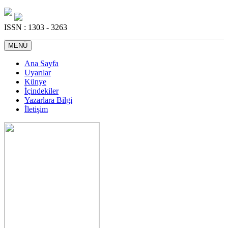
ISSN : 1303 - 3263
MENÜ
Ana Sayfa
Uyarılar
Künye
İçindekiler
Yazarlara Bilgi
İletişim