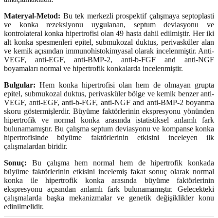
Materyal-Metod:
Bu tek merkezli prospektif çalışmaya septoplasti
ve konka rezeksiyonu uygulanan, septum deviasyonu ve
kontrolateral konka hipertrofisi olan 49 hasta dahil edilmiştir. Her iki
alt konka spesmenleri epitel, submukozal duktus, perivasküler alan
ve kemik açısından immunohistokimyasal olarak incelenmiştir. Anti-
VEGF, anti-EGF, anti-BMP-2, anti-b-FGF and anti-NGF
boyamaları normal ve hipertrofik konkalarda incelenmiştir.
Bulgular:
Hem konka hipertrofisi olan hem de olmayan grupta
epitel, submukozal duktus, perivasküler bölge ve kemik benzer anti-
VEGF, anti-EGF, anti-b-FGF, anti-NGF and anti-BMP-2 boyanma
skoru göstermişlerdir. Büyüme faktörlerinin ekspresyonu yönünden
hipertrofik ve normal konka arasında istatistiksel anlamlı fark
bulunamamıştır. Bu çalışma septum deviasyonu ve kompanse konka
hipertrofisinde büyüme faktörlerinin etkisini inceleyen ilk
çalışmalardan biridir.
Sonuç:
Bu çalışma hem normal hem de hipertrofik konkada
büyüme faktörlerinin etkisini incelemiş fakat sonuç olarak normal
konka ile hipertrofik konka arasında büyüme faktörlerinin
ekspresyonu açısından anlamlı fark bulunamamıştır. Gelecekteki
çalışmalarda başka mekanizmalar ve genetik değişiklikler konu
edinilmelidir.